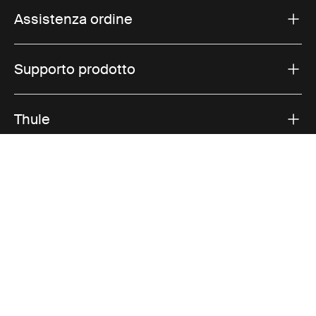
Assistenza ordine
Supporto prodotto
Thule
Vendite
Visit Thule on Facebook (external link)
Visit Thule on Instagram (external link)
Visit Thule on Youtube (external lin
Opzioni di pagamento accettate