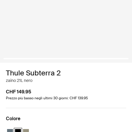
Thule Subterra 2
zaino 21L nero
CHF 149.95
Prezzo più basso negli ultimi 30 giorni: CHF 139.95
Colore
Thule Subterra backpack 21L Ardesia scura
Thule Subterra backpack 21L Nero (selected)
Thule Subterra backpack 21L Grigio vetiver