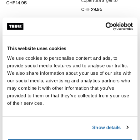
copertura argento
CHF 14.95
CHF 29.95
Descrizione del prodotto
This website uses cookies
Toggle overview
We use cookies to personalise content and ads, to
provide social media features and to analyse our traffic.
Tutte le caratteristiche
Toggle features
We also share information about your use of our site with
our social media, advertising and analytics partners who
Specifiche tecniche
Toggle techspec
may combine it with other information that you’ve
provided to them or that they’ve collected from your use
Revisioni
of their services.
Toggle overview
Show details