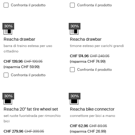
Confronta il prodotto
Confronta il prodotto
Reacha drawbar barra di traino estesa per uso cittadino Aluminum/bla
Reacha drawbar timone esteso per 
30%
30%
Reacha drawbar Aluminum/Black (selected)
Reacha drawbar Aluminum/Black 
Reacha drawbar
Reacha drawbar
barra di traino estesa per uso
timone esteso per carichi grandi
cittadino
Prezzo di vendita
Prezzo originale
CHF 174.96
CHF 249.95
Prezzo di vendita
Prezzo originale
CHF 139.96
CHF 199.95
(risparmia CHF 74.99)
(risparmia CHF 59.99)
Confronta il prodotto
Confronta il prodotto
Reacha 20" fat tire wheel set set ruote fuoristrada per rimorchio bici Bl
Reacha bike connector connettore p
30%
30%
Reacha 20" fat tire wheel set Nero (selected)
Reacha bike connector Nero (sel
Reacha 20" fat tire wheel set
Reacha bike connector
set ruote fuoristrada per rimorchio
connettore per bici a mano
bici
Prezzo di vendita
Prezzo originale
CHF 62.96
CHF 89.95
Prezzo di vendita
Prezzo originale
CHF 279.96
CHF 399.95
(risparmia CHF 26.99)