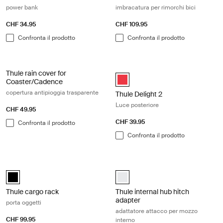
power bank
imbracatura per rimorchi bici
CHF 34.95
CHF 109.95
Confronta il prodotto
Confronta il prodotto
Thule rain cover for Coaster/Cadence copertura antipioggia trasparen
Thule Delight 2 Luce posteriore Red
Thule rain cover for
Thule Delight 2 Rosso (selected)
Coaster/Cadence
copertura antipioggia trasparente
Thule Delight 2
Luce posteriore
CHF 49.95
CHF 39.95
Confronta il prodotto
Confronta il prodotto
Thule cargo rack porta oggetti Black
Thule internal hub hitch adapter ad
black (selected)
white_swatch (selected)
Thule cargo rack
Thule internal hub hitch
adapter
porta oggetti
adattatore attacco per mozzo
CHF 99.95
interno