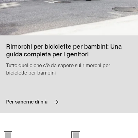
Rimorchi per biciclette per bambini: Una
guida completa per i genitori
Tutto quello che c'è da sapere sui rimorchi per
biciclette per bambini
Per saperne di più
Thule Chariot infant sling imbracatura per rimorchi bici Gray
Thule baby supporter supporto per 
Thule Chariot infant sling Grigio chiaro (selected)
Thule baby supporter Grigio chiar