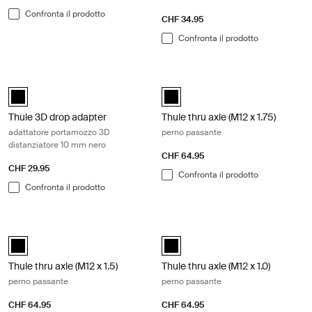
Confronta il prodotto
CHF 34.95
Confronta il prodotto
Thule 3D drop adapter adattatore portamozzo 3D distanziatore 10 mm 
Thule thru axle (M12 x 1.75) perno p
Thule 3D drop adapter - 10mm spacer Nero (selected)
black (selected)
Thule 3D drop adapter
Thule thru axle (M12 x 1.75)
adattatore portamozzo 3D
perno passante
distanziatore 10 mm nero
CHF 64.95
CHF 29.95
Confronta il prodotto
Confronta il prodotto
Thule thru axle (M12 x 1.5) perno passante Black
Thule thru axle (M12 x 1.0) perno pas
black (selected)
black (selected)
Thule thru axle (M12 x 1.5)
Thule thru axle (M12 x 1.0)
perno passante
perno passante
CHF 64.95
CHF 64.95