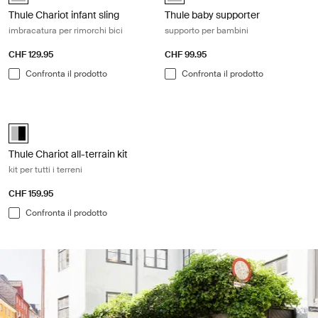
Thule Chariot infant sling
Thule baby supporter
imbracatura per rimorchi bici
supporto per bambini
CHF 129.95
CHF 99.95
Confronta il prodotto
Confronta il prodotto
Thule Chariot all-terrain kit kit per tutti i terreni Aluminum/black
Alu-Black (selected)
Thule Chariot all-terrain kit
kit per tutti i terreni
CHF 159.95
Confronta il prodotto