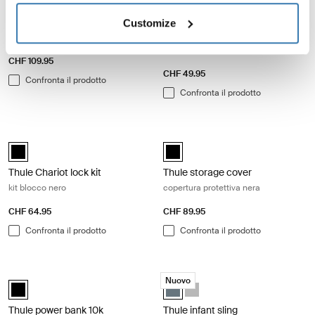
Thule Chariot brake kit
Thule ezHitch locking cable
Customize
kit freno nero
cavo di bloccaggio del rimorchio
per bici
CHF 109.95
CHF 49.95
Confronta il prodotto
Confronta il prodotto
Thule Chariot lock kit kit blocco nero Black
Thule storage cover copertura prote
Thule Chariot lock kit Nero (selected)
Thule storage cover Nero (selecte
Thule Chariot lock kit
Thule storage cover
kit blocco nero
copertura protettiva nera
CHF 64.95
CHF 89.95
Confronta il prodotto
Confronta il prodotto
Thule power bank 10k power bank Black
Thule infant sling imbracatura per ri
Nuovo
Thule power bank 10k Nero (selected)
Thule infant sling Grigio scuro (se
Thule infant sling Grigio chiar
Thule power bank 10k
Thule infant sling