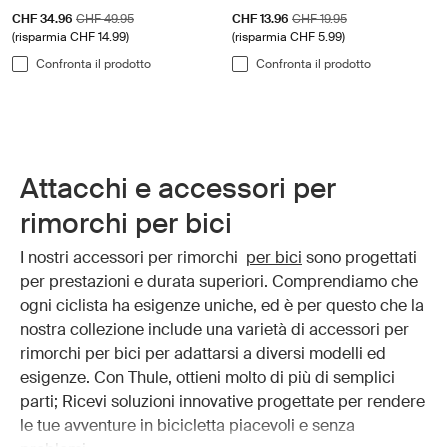
Prezzo di vendita
Prezzo originale
Prezzo di vendita
Prezzo originale
CHF 34.96
CHF 49.95
CHF 13.96
CHF 19.95
(risparmia CHF 14.99)
(risparmia CHF 5.99)
Confronta il prodotto
Confronta il prodotto
Attacchi e accessori per
rimorchi per bici
I nostri accessori per rimorchi
per bici
sono progettati
per prestazioni e durata superiori. Comprendiamo che
ogni ciclista ha esigenze uniche, ed è per questo che la
nostra collezione include una varietà di accessori per
rimorchi per bici per adattarsi a diversi modelli ed
esigenze. Con Thule, ottieni molto di più di semplici
parti; Ricevi soluzioni innovative progettate per rendere
le tue avventure in bicicletta piacevoli e senza