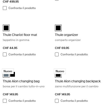
CHF 499.95
Confronta il prodotto
Thule Chariot floor mat tappetino in gomma Black
Thule organizer comparto organizer
black (selected)
Thule organizer Nero (selected)
Thule Chariot floor mat
Thule organizer
tappetino in gomma
comparto organizer
CHF 44.95
CHF 69.95
Confronta il prodotto
Confronta il prodotto
Thule Aion changing bag borsa per il cambio tutto-in-uno Dark slate
Thule Aion changing backpack zaino 
Nuovo
Nuovo
Thule Aion changing bag Ardesia scura (selected)
Thule Aion changing bag Nero
Thule Aion changing backpack Ner
Thule Aion changing bag
Thule Aion changing backpack
borsa per il cambio tutto-in-uno
zaino multifunzione per il cambio
CHF 149.95
CHF 149.95
Confronta il prodotto
Confronta il prodotto