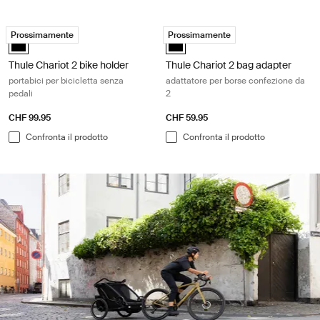
Thule Chariot 2 bike holder portabici per bicicletta senza pedali Black
Thule Chariot 2 bag adapter adattat
Prossimamente
Prossimamente
Thule Chariot 2 bike holder Nero (selected)
Thule Chariot 2 bag adapter Nero 
Thule Chariot 2 bike holder
Thule Chariot 2 bag adapter
portabici per bicicletta senza
adattatore per borse confezione da
pedali
2
CHF 99.95
CHF 59.95
Confronta il prodotto
Confronta il prodotto