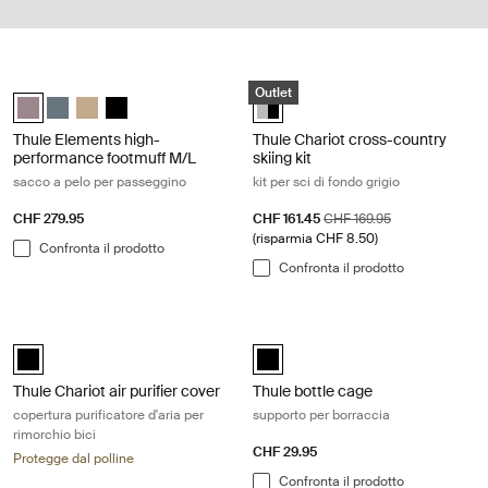
Thule Elements high-performance footmuff M/L sacco a pelo per passe
Thule Chariot cross-country skiing kit
Outlet
Thule Elements high-performance footmuff M/L Talpa tinta (selected
Thule Elements high-performance footmuff M/L Ardesia scura
Thule Elements high-performance footmuff M/L Cachi sbiad
Thule Elements high-performance footmuff M/L Nero
Thule Chariot cross-country skiin
Thule Elements high-
Thule Chariot cross-country
performance footmuff M/L
skiing kit
sacco a pelo per passeggino
kit per sci di fondo grigio
Prezzo di vendita
Prezzo originale
CHF 279.95
CHF 161.45
CHF 169.95
(risparmia CHF 8.50)
Confronta il prodotto
Confronta il prodotto
Thule Chariot air purifier cover copertura purificatore d'aria per rimorchi
Thule bottle cage supporto per borr
black (selected)
Thule bottle cage Nero (selected)
Thule Chariot air purifier cover
Thule bottle cage
copertura purificatore d'aria per
supporto per borraccia
rimorchio bici
CHF 29.95
Protegge dal polline
Confronta il prodotto