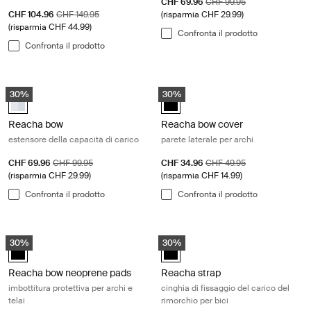
Prezzo di vendita
Prezzo originale
CHF 69.96
CHF 99.95
Prezzo di vendita
Prezzo originale
CHF 104.96
CHF 149.95
(risparmia CHF 29.99)
(risparmia CHF 44.99)
Confronta il prodotto
Confronta il prodotto
Reacha bow estensore della capacità di carico Aluminum
Reacha bow cover parete laterale pe
30%
30%
Reacha bow Alluminio (selected)
Reacha bow cover Nero (selected
Reacha bow
Reacha bow cover
estensore della capacità di carico
parete laterale per archi
Prezzo di vendita
Prezzo originale
Prezzo di vendita
Prezzo originale
CHF 69.96
CHF 99.95
CHF 34.96
CHF 49.95
(risparmia CHF 29.99)
(risparmia CHF 14.99)
Confronta il prodotto
Confronta il prodotto
Reacha bow neoprene pads imbottitura protettiva per archi e telai Blac
Reacha strap cinghia di fissaggio del
30%
30%
Reacha bow neoprene pads Nero (selected)
Reacha strap Nero (selected)
Reacha bow neoprene pads
Reacha strap
imbottitura protettiva per archi e
cinghia di fissaggio del carico del
telai
rimorchio per bici