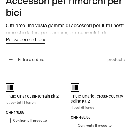
Accessori per rimorchi per
bici
Offriamo una vasta gamma di accessori per tutti i nostri
rimorchi da bici per bambini, per consentirti di
trascorrere il tempo con tuo figlio in modo ottimale.
Per saperne di più
Amplia le tue possibilità del tuo rimorchio per bici!
Filtra e ordina
products
Vai ai risultati
Thule Chariot all-terrain kit 2 kit per tutti i terreni Aluminum/black
Thule Chariot cross-country skiing 
Alu-Black (selected)
Thule Chariot cross-country skii
Thule Chariot all-terrain kit 2
Thule Chariot cross-country
skiing kit 2
kit per tutti i terreni
kit sci di fondo
CHF 179.95
CHF 459.95
Confronta il prodotto
Confronta il prodotto