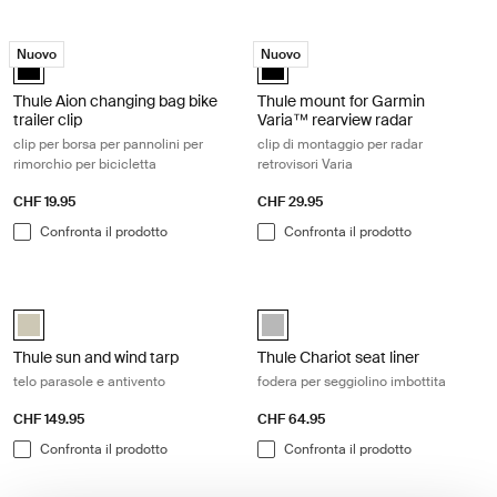
Thule Aion changing bag bike trailer clip clip per borsa per pannolini per
Thule mount for Garmin Varia™ rearvi
Nuovo
Nuovo
Thule Aion changing bag bike trailer clip Nero (selected)
Thule mount for Garmin Varia™ re
Thule Aion changing bag bike
Thule mount for Garmin
trailer clip
Varia™ rearview radar
clip per borsa per pannolini per
clip di montaggio per radar
rimorchio per bicicletta
retrovisori Varia
CHF 19.95
CHF 29.95
Confronta il prodotto
Confronta il prodotto
Thule sun and wind tarp telo parasole e antivento Soft beige
Thule Chariot seat liner fodera per s
Thule sun and wind tarp Soft Beige (selected)
Thule Chariot seat liner Grigio chi
Thule sun and wind tarp
Thule Chariot seat liner
telo parasole e antivento
fodera per seggiolino imbottita
CHF 149.95
CHF 64.95
Confronta il prodotto
Confronta il prodotto