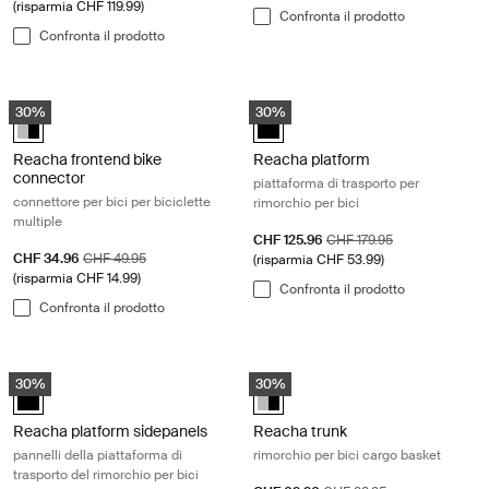
(risparmia CHF 119.99)
Confronta il prodotto
Confronta il prodotto
Reacha frontend bike connector connettore per bici per biciclette mul
Reacha platform piattaforma di trasp
30%
30%
Reacha frontend bike connector Aluminum/Black (selected)
Reacha platform Nero (selected)
Reacha frontend bike
Reacha platform
connector
piattaforma di trasporto per
connettore per bici per biciclette
rimorchio per bici
multiple
Prezzo di vendita
Prezzo originale
CHF 125.96
CHF 179.95
Prezzo di vendita
Prezzo originale
CHF 34.96
CHF 49.95
(risparmia CHF 53.99)
(risparmia CHF 14.99)
Confronta il prodotto
Confronta il prodotto
Reacha platform sidepanels pannelli della piattaforma di trasporto del r
Reacha trunk rimorchio per bici ca
30%
30%
Reacha platform sidepanels Nero (selected)
Reacha trunk Aluminum/Black (se
Reacha platform sidepanels
Reacha trunk
pannelli della piattaforma di
rimorchio per bici cargo basket
trasporto del rimorchio per bici