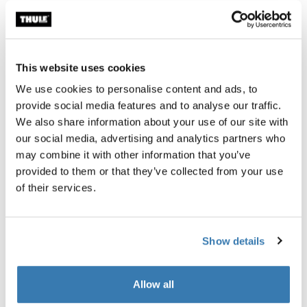
Thule Chariot travel bag borsa da viaggio Black
Thule Courier dog trailer kit kit rimo
Thule Chariot travel bag Nero (selected)
Thule Courier dog trailer kit Nero 
Thule Chariot travel bag
Thule Courier dog trailer kit
borsa da viaggio
kit rimorchio cane
This website uses cookies
CHF 109.95
CHF 69.95
We use cookies to personalise content and ads, to
Confronta il prodotto
Confronta il prodotto
provide social media features and to analyse our traffic.
We also share information about your use of our site with
our social media, advertising and analytics partners who
Thule axle mount ezHitch™ plate piastra di montaggio dell'asse Alumi
Thule axle mount ezHitch™ cup su
Alu-Black (selected)
aluminium (selected)
may combine it with other information that you’ve
provided to them or that they’ve collected from your use
Thule axle mount ezHitch™
Thule axle mount ezHitch™
of their services.
plate
cup
piastra di montaggio dell'asse
supporto perno tazza ezHitch™
CHF 44.95
CHF 29.95
Show details
Confronta il prodotto
Confronta il prodotto
Allow all
Thule Chariot brake kit kit freno nero Black
Thule ezHitch locking cable cavo di 
Thule Chariot brake kit Nero (selected)
Thule ezHitch locking cable Nero 