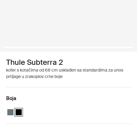
Thule Subterra 2
kofer s kotačima od 68 cm usklađen sa standardima za unos
prtljage u zrakoplov crne boje
Boja
Thule Subterra checked spinner Tamno siva
Thule Subterra checked spinner Crna (selected)