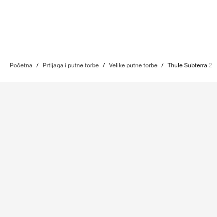
Početna
/
Prtljaga i putne torbe
/
Velike putne torbe
/
Thule Subterra 2