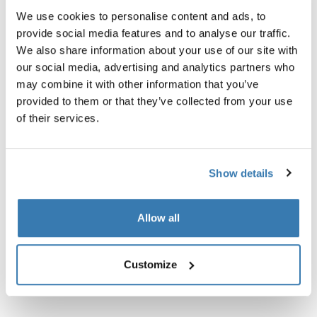
We use cookies to personalise content and ads, to
Opis proizvoda
Toggle overview
provide social media features and to analyse our traffic.
We also share information about your use of our site with
Sve značajke
Toggle features
our social media, advertising and analytics partners who
may combine it with other information that you’ve
provided to them or that they’ve collected from your use
Tehničke specifikacije
Toggle techspec
of their services.
Upute
Toggle guides and instructions
Show details
Allow all
Customize