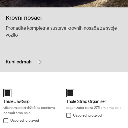
Krovni nosači
Pronađite kompletne sustave krovnih nosača za svoje
vozilo
Kupi odmah
Thule JawGrip višenamjenski držač za sportove na vodi crne boje Black
Thule Strap Organiser organizator t
Black (selected)
Black (selected)
Thule JawGrip
Thule Strap Organiser
višenamjenski držač za sportove
organizator traka 275 cm crne boje
na vodi crne boje
Usporedi proizvod
Usporedi proizvod