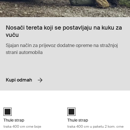
Nosači tereta koji se postavljaju na kuku za
vuču
Sjajan način za prijevoz dodatne opreme na stražnjoj
strani automobila
Kupi odmah
Thule strap traka 400 cm crne boje Black
Thule strap traka 400 cm u paketu 2
Black (selected)
Black (selected)
Thule strap
Thule strap
traka 400 cm crne boje
traka 400 cm u paketu 2 kom. crne