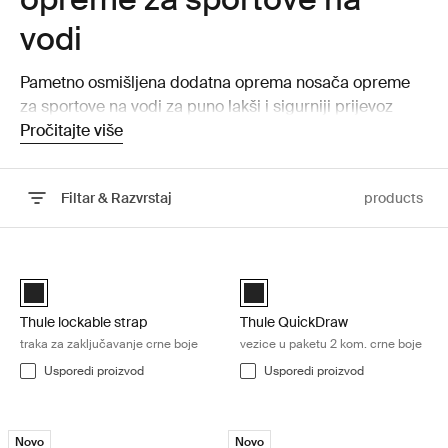
vodi
Pametno osmišljena dodatna oprema nosača opreme
za sportove na vodi za puno lakši i sigurniji prijevoz
takve opreme.
Pročitajte više
Filtar & Razvrstaj
products
Preskoči na rezultate
Thule lockable strap traka za zaključavanje crne boje Black
Thule QuickDraw vezice u paketu 2
Black (selected)
Black (selected)
Thule lockable strap
Thule QuickDraw
traka za zaključavanje crne boje
vezice u paketu 2 kom. crne boje
Usporedi proizvod
Usporedi proizvod
Thule multilift 2 multilift za karbonske kutije i opremu Black
Thule multilift 2 multilift za krovne ša
Novo
Novo
black (selected)
black (selected)