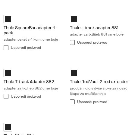
Thule SquareBar adapter 4-pack adapter paket s 4 kom. crne boje Bla
Thule t-track adapter 881 adapter za
Black (selected)
Black (selected)
Thule SquareBar adapter 4-
Thule t-track adapter 881
pack
adapter za t-žlijeb 881 crne boje
adapter paket s 4 kom. crne boje
Usporedi proizvod
Usporedi proizvod
Thule T-track Adapter 882 adapter za t-žlijeb 882 crne boje Black
Thule RodVault 2-rod extender produ
Black (selected)
Thule RodVault 2-rod extender Cr
Thule T-track Adapter 882
Thule RodVault 2-rod extender
adapter za t-žlijeb 882 crne boje
produžni dio s dvije šipke za nosač
štapa za mušičarenje
Usporedi proizvod
Usporedi proizvod
Thule WaterSlide zaštita mat crne boje Black
Black (selected)