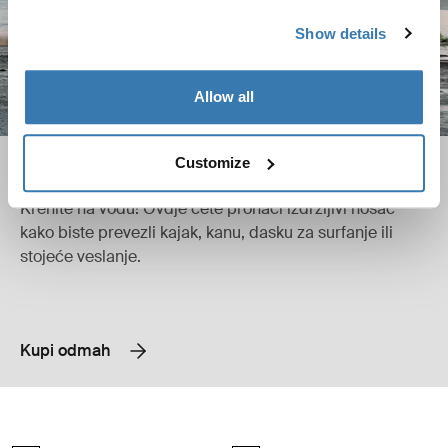
Show details
Allow all
Customize
Sportovi na vodi
Krenite na vodu! Ovdje ćete pronaći izdržljivi nosač
kako biste prevezli kajak, kanu, dasku za surfanje ili
stojeće veslanje.
Kupi odmah
Thule strap traka 275 cm crne boje Black
Thule strap traka 275 cm u paketu 2