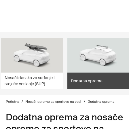
lter
filter
Nosači dasaka za surfanje i
Dodatna oprema
stojeće veslanje (SUP)
Početna
/
Nosači opreme za sportove na vodi
/
Dodatna oprema
Dodatna oprema za nosače
opreme za sportove na