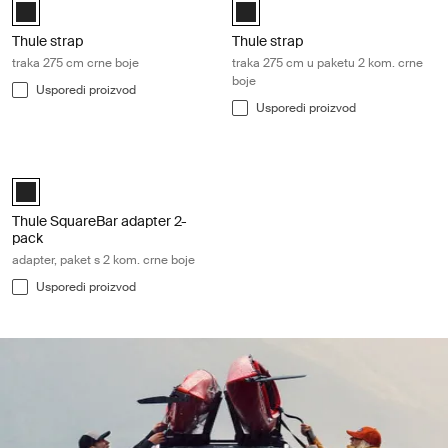
Black (selected)
Black (selected)
Thule strap
Thule strap
traka 275 cm crne boje
traka 275 cm u paketu 2 kom. crne
boje
Usporedi proizvod
Usporedi proizvod
Thule SquareBar adapter 2-pack adapter, paket s 2 kom. crne boje Blac
Black (selected)
Thule SquareBar adapter 2-
pack
adapter, paket s 2 kom. crne boje
Usporedi proizvod