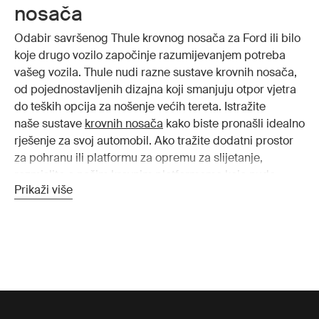
nosača
Odabir savršenog Thule krovnog nosača za Ford ili bilo
koje drugo vozilo započinje razumijevanjem potreba
vašeg vozila. Thule nudi razne sustave krovnih nosača,
od pojednostavljenih dizajna koji smanjuju otpor vjetra
do teških opcija za nošenje većih tereta. Istražite
naše sustave
krovnih nosača
kako biste pronašli idealno
rješenje za svoj automobil. Ako tražite dodatni prostor
za pohranu ili platformu za opremu za slijetanje,
razmislite o našim
krovnim platformama
koje nude
Prikaži više
svestranu i čvrstu bazu za vaše avanture.
Prednosti Thule krovnog
nosača
Thule krovni nosač više je od pukog rješenja za
pohranu; To je bitan dio opreme vašeg vozila.