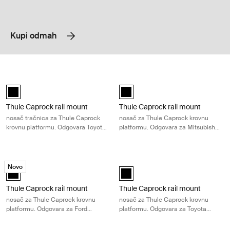
Kupi odmah
Thule Caprock rail mount nosač tračnica za Thule Caprock krovnu pl
Thule Caprock rail mount nosač za 
Thule Caprock rail mount Crna (selected)
Thule Caprock rail mount Crna (se
Thule Caprock rail mount
Thule Caprock rail mount
nosač tračnica za Thule Caprock
nosač za Thule Caprock krovnu
krovnu platformu. Odgovara Toyota
platformu. Odgovara za Mitsubishi
Tacoma Crew Cab Pickup, 2024-
Triton/L200
Thule Caprock rail mount nosač za Thule Caprock krovnu platformu. Od
Thule Caprock rail mount nosač za 
Novo
Thule Caprock rail mount Crna (selected)
Thule Caprock rail mount Crna (se
Thule Caprock rail mount
Thule Caprock rail mount
nosač za Thule Caprock krovnu
nosač za Thule Caprock krovnu
platformu. Odgovara za Ford
platformu. Odgovara za Toyota
Ranger (Wildtrak)
LandCruiser 150