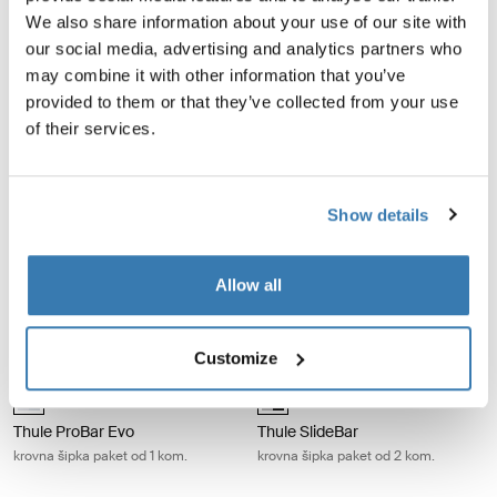
We also share information about your use of our site with
Thule Caprock cover strip gumena zaštita za krovnu platformu Black
Thule SquareBar Evo krovna šipka p
our social media, advertising and analytics partners who
Thule Caprock cover strip Crna (selected)
black (selected)
may combine it with other information that you’ve
Thule Caprock cover strip
Thule SquareBar Evo
provided to them or that they’ve collected from your use
gumena zaštita za krovnu
krovna šipka paket od 2 kom.
of their services.
platformu
Show details
Thule SquareBar krovna šipka paket od 2 kom. Black
Thule ProBar Evo krovna šipka pake
black (selected)
aluminium (selected)
Thule SquareBar
Thule ProBar Evo
Allow all
krovna šipka paket od 2 kom.
krovna šipka paket od 2 kom.
Customize
Thule ProBar Evo krovna šipka paket od 1 kom. Aluminum
Thule SlideBar krovna šipka paket 
aluminium (selected)
Alu-Black (selected)
Thule ProBar Evo
Thule SlideBar
krovna šipka paket od 1 kom.
krovna šipka paket od 2 kom.