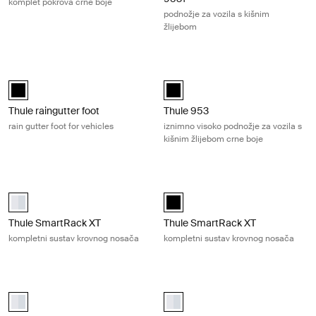
komplet pokrova crne boje
podnožje za vozila s kišnim
žlijebom
Thule raingutter foot rain gutter foot for vehicles Black
Thule 953 iznimno visoko podnožje za
black (selected)
Thule 953 Crna (selected)
Thule raingutter foot
Thule 953
rain gutter foot for vehicles
iznimno visoko podnožje za vozila s
kišnim žlijebom crne boje
Thule SmartRack XT kompletni sustav krovnog nosača Aluminum
Thule SmartRack XT kompletni sust
aluminium (selected)
black (selected)
Thule SmartRack XT
Thule SmartRack XT
kompletni sustav krovnog nosača
kompletni sustav krovnog nosača
Thule conduit box cjevasta kutija u boji aluminija Aluminum
Thule ladder tilt nagibni nosač ljestv
Thule conduit box Aluminij (selected)
Thule ladder tilt Aluminij (selected