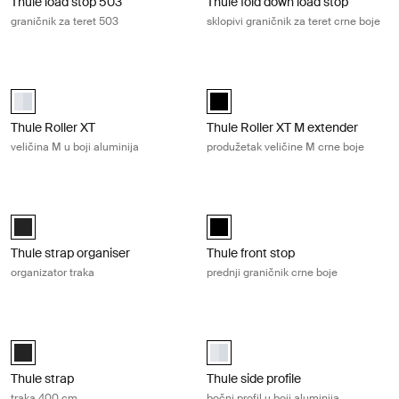
Thule load stop 503
Thule fold down load stop
graničnik za teret 503
sklopivi graničnik za teret crne boje
Thule Roller XT veličina M u boji aluminija Aluminum
Thule Roller XT M extender produžet
aluminium (selected)
Thule Roller XT M extender Crna (
Thule Roller XT
Thule Roller XT M extender
veličina M u boji aluminija
produžetak veličine M crne boje
Thule strap organiser organizator traka Black
Thule front stop prednji graničnik cr
Black (selected)
Thule front stop Crna (selected)
Thule strap organiser
Thule front stop
organizator traka
prednji graničnik crne boje
Thule strap traka 400 cm Black
Thule side profile bočni profil u boji
Black (selected)
Thule side profile Aluminij (selecte
Thule strap
Thule side profile
traka 400 cm
bočni profil u boji aluminija