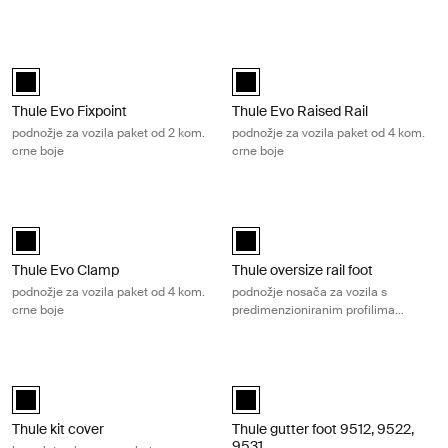
Thule Evo Fixpoint podnožje za vozila paket od 2 kom. crne boje Black
Thule Evo Raised Rail podnožje za vo
Thule Evo Fixpoint 2-pack Crna (selected)
Thule Evo Raised Rail Crna (selec
Thule Evo Fixpoint
Thule Evo Raised Rail
podnožje za vozila paket od 2 kom.
podnožje za vozila paket od 4 kom.
crne boje
crne boje
Thule Evo Clamp podnožje za vozila paket od 4 kom. crne boje Black
Thule oversize rail foot podnožje n
Thule Evo Clamp Crna (selected)
Thule oversize rail foot Crna (sele
Thule Evo Clamp
Thule oversize rail foot
podnožje za vozila paket od 4 kom.
podnožje nosača za vozila s
crne boje
predimenzioniranim profilima
uzdužnih nosača, pakiranje od 4
komada
Thule kit cover komplet pokrova crne boje Black
Thule gutter foot 9512, 9522, 9531 p
Thule kit cover 4-pack Crna (selected)
black (selected)
Thule kit cover
Thule gutter foot 9512, 9522,
9531