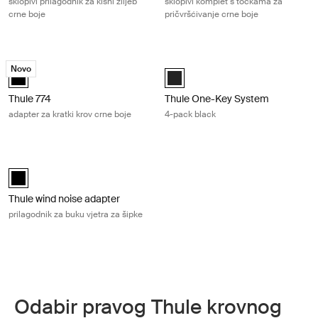
sklopivi prilagodnik za kišni žlijeb
sklopivi komplet s točkama za
crne boje
pričvršćivanje crne boje
Thule 774 adapter za kratki krov crne boje Black
Thule One-Key System 4-pack blac
Novo
Thule 774 Crna (selected)
Black (selected)
Thule 774
Thule One-Key System
adapter za kratki krov crne boje
4-pack black
Thule wind noise adapter prilagodnik za buku vjetra za šipke Black
Thule wind noise adapter Crna (selected)
Thule wind noise adapter
prilagodnik za buku vjetra za šipke
Odabir pravog Thule krovnog