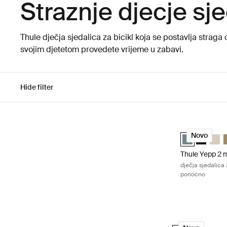
Straznje djecje sje
Thule dječja sjedalica za bicikl koja se postavlja stra
svojim djetetom provedete vrijeme u zabavi.
Hide filter
Preskoči na rezultate
Thule Yepp 2 m
Thule Yepp 2 
Thule Ye
Thule
T
Novo
Thule Yepp 2 
dječja sjedalica 
ponoćno
Thule Yepp Nexxt
Thule Yepp Nexxt
Thule Yepp 
Thule Y
Thu