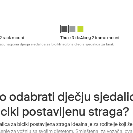
 rack mount postavljanje na nosač, nagibna dječja sjedalica za bicikl Li
Thule RideAlong 2 frame mount nagibna 
2 rack mount Light Gray (selected)
long 2 rack mount Dark Gray
ideAlong 2 rack mount Zen Lime
Thule RideAlong 2 Dark Gray (selected
Thule RideAlong 2 Light Gray
Thule RideAlong 2 Zen Lime
 2 rack mount
Thule RideAlong 2 frame mount
ač, nagibna dječja sjedalica za bicikl
nagibna dječja sjedalica za bicikl
o odabrati dječju sjedali
icikl postavljenu straga?
lica za bicikl postavljena straga idealna je za roditelje koji žel
šenje za vožnju sa svojim djetetom. Smještena iza vozača, ova