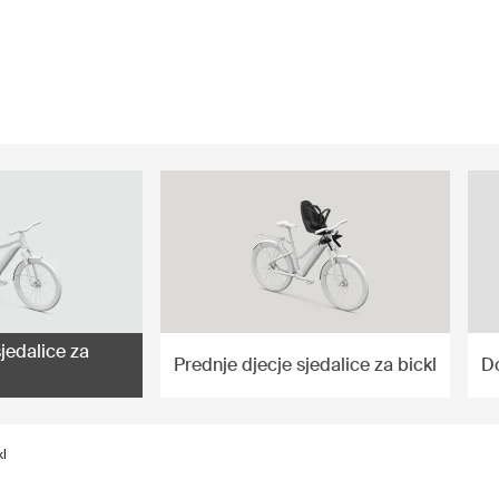
sjedalice za
Prednje djecje sjedalice za bickl
D
kl