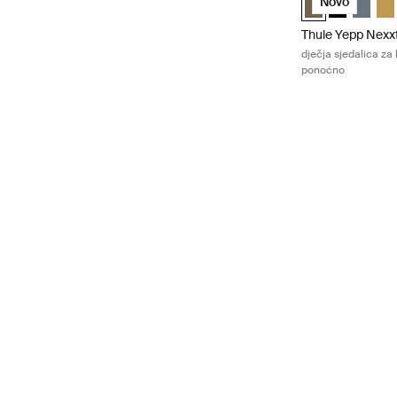
Novo
Thule Yepp Nexx
dječja sjedalica za 
ponoćno