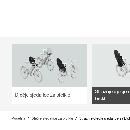
ilter
Straznje djecje 
Dječje sjedalice za bicikle
bickl
Početna
/
Dječje sjedalice za bicikle
/
Straznje djecje sjedalice za bic