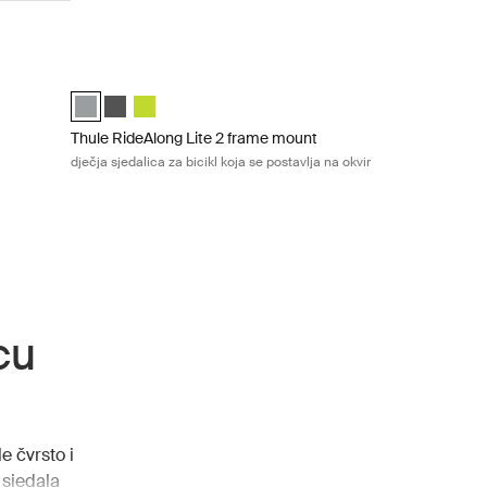
ght gray
dječja sjedalica za bicikl Dark gray
Thule RideAlong Lite 2 frame mount dječja sjedalica za bicikl 
)
Thule RideAlong Lite 2 Light Gray (selected)
Thule RideAlong Lite 2 Dark Gray
Thule RideAlong Lite 2 Zen Lime
Thule RideAlong Lite 2 frame mount
dječja sjedalica za bicikl koja se postavlja na okvir
cu
e čvrsto i
 sjedala