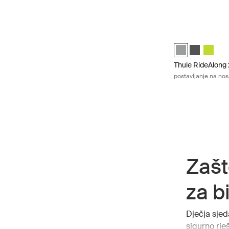
Thule RideAlong 2
Thule RideAlong 
Thule RideA
Thule R
Thule RideAlong
postavljanje na nos
Zašt
za b
Dječja sjeda
sigurno rje