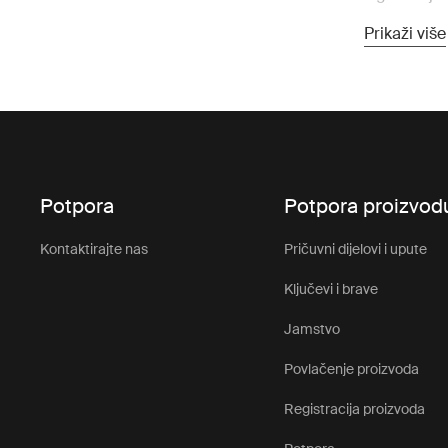
pružaju sta
Prikaži više
Stražnji po
za duže vožn
Sa stražnjo
dijete sigur
dizajnirana
kako vaše d
Potpora
Potpora proizvod
Klju
Kontaktirajte nas
Pričuvni dijelovi i upute
dječj
Ključevi i brave
Jamstvo
Naše stražn
ugodnijom. 
Povlačenje proizvoda
biciklističk
Registracija proizvoda