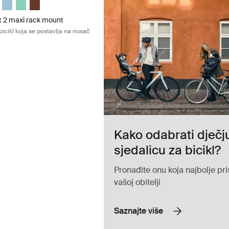
t 2 maxi rack mount
bicikl koja se postavlja na nosač
Kako odabrati dječj
sjedalicu za bicikl?
Pronađite onu koja najbolje pri
vašoj obitelji
Saznajte više