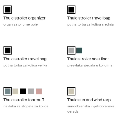
Thule stroller organizer organizator crne boje Black
Thule stroller travel bag putna torba
Thule stroller organizer Crna (selected)
Thule stroller travel bag Crna (sel
Thule stroller organizer
Thule stroller travel bag
organizator crne boje
putna torba za kolica srednja
Thule stroller travel bag putna torba za kolica velika Black
Thule stroller seat liner presvlaka 
Thule stroller travel bag Crna (selected)
Thule stroller seat liner Gray Mel
Thule stroller seat liner Zelen
Thule stroller travel bag
Thule stroller seat liner
putna torba za kolica velika
presvlaka sjedala u kolicima
Thule stroller footmuff navlaka za stopala za kolica Mid blue
Thule sun and wind tarp suncobransk
Thule stroller footmuff Srednje plava (selected)
Thule stroller footmuff Soft Beige
Thule stroller footmuff Crna
Thule stroller footmuff Gray Melange
Thule stroller footmuff Misty Rose
Thule sun and wind tarp Soft Beige
Thule stroller footmuff
Thule sun and wind tarp
navlaka za stopala za kolica
suncobranska i vjetrobranska
cerada