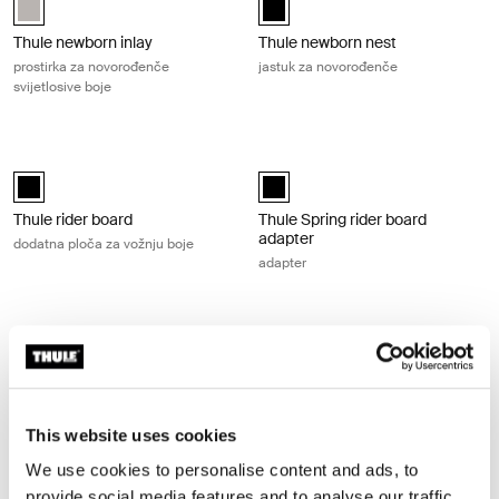
Thule newborn inlay
Thule newborn nest
prostirka za novorođenče
jastuk za novorođenče
svijetlosive boje
Thule rider board dodatna ploča za vožnju boje Black
Thule Spring rider board adapter ad
Thule rider board Crna (selected)
Thule Spring rider board adapter 
Thule rider board
Thule Spring rider board
adapter
dodatna ploča za vožnju boje
adapter
Thule stroller cup holder držač čaše na kolicima crne boje Black
Thule Sleek cup holder držač čaše c
Thule stroller cup holder Crna (selected)
Thule Sleek cup holder Crna (sele
Thule stroller cup holder
Thule Sleek cup holder
držač čaše na kolicima crne boje
držač čaše crne boje
This website uses cookies
We use cookies to personalise content and ads, to
Thule stroller snack tray polica za užinu na kolicima crne boje Black
Thule Sleek 2 sibling seat sjedalo za 
provide social media features and to analyse our traffic.