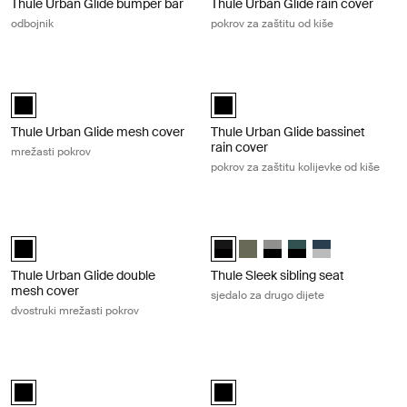
Thule Urban Glide bumper bar
Thule Urban Glide rain cover
odbojnik
pokrov za zaštitu od kiše
Thule Urban Glide mesh cover mrežasti pokrov Black
Thule Urban Glide bassinet rain cover
Thule Urban Glide mesh cover Crna (selected)
Thule Urban Glide bassinet rain c
Thule Urban Glide mesh cover
Thule Urban Glide bassinet
rain cover
mrežasti pokrov
pokrov za zaštitu kolijevke od kiše
Thule Urban Glide double mesh cover dvostruki mrežasti pokrov Black
Thule Sleek sibling seat sjedalo za d
Thule Urban Glide double mesh cover Crna (selected)
Thule Sleek sibling seat Midnight 
Thule Sleek sibling seat Blije
Thule Sleek sibling seat
Thule Sleek sibling 
Thule Sleek sibl
Thule Urban Glide double
Thule Sleek sibling seat
mesh cover
sjedalo za drugo dijete
dvostruki mrežasti pokrov
Thule Sleek bassinet rain cover pokrov za zaštitu kolijevke od kiše crne 
Thule Sleek bassinet mesh cover mre
Thule Sleek bassinet rain cover Crna (selected)
Thule Sleek bassinet mesh cover 