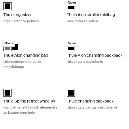
Novo
Thule organizer Crna (selected)
Thule Aion stroller minibag Crna (
Thule organizer
Thule Aion stroller minibag
organizator za pohranu
mini torba za kolica
Thule Aion changing bag višenamjenska torba za presvlačenje Dark sla
Thule Aion changing backpack ruksa
Novo
Novo
Thule Aion changing bag Tamno siva (selected)
Thule Aion changing bag Crna
Thule Aion changing backpack Crn
Thule Aion changing bag
Thule Aion changing backpack
višenamjenska torba za
ruksak za presvlačenje
presvlačenje
Thule Spring reflect wheel kit komplet reflektirajućih elemenata za kota
Thule changing backpack ruksak za s
Thule Spring reflect wheel kit Crna (selected)
Thule changing backpack Crna (s
Thule Spring reflect wheel kit
Thule changing backpack
komplet reflektirajućih elemenata
ruksak za stvari za presvlačenje
za kotače crne boje