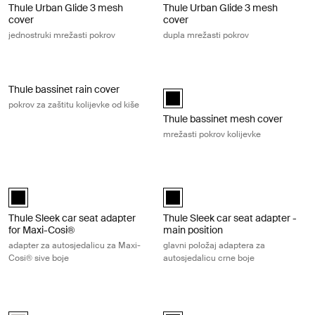
Thule Urban Glide 3 mesh
Thule Urban Glide 3 mesh
cover
cover
jednostruki mrežasti pokrov
dupla mrežasti pokrov
Thule bassinet rain cover pokrov za zaštitu kolijevke od kiše Black
Thule bassinet mesh cover mrežasti 
Thule bassinet rain cover
Thule bassinet mesh cover Crna (
pokrov za zaštitu kolijevke od kiše
Thule bassinet mesh cover
mrežasti pokrov kolijevke
Thule Sleek car seat adapter for Maxi-Cosi® adapter za autosjedalicu z
Thule Sleek car seat adapter - main 
Thule Sleek car seat adapter for Maxi-Cosi® Crna (selected)
Thule Sleek car seat adapter - ma
Thule Sleek car seat adapter
Thule Sleek car seat adapter -
for Maxi-Cosi®
main position
adapter za autosjedalicu za Maxi-
glavni položaj adaptera za
Cosi® sive boje
autosjedalicu crne boje
Thule newborn inlay prostirka za novorođenče svijetlosive boje Soft gra
Thule newborn nest jastuk za novor
Thule newborn inlay Soft Gray (selected)
Thule newborn nest Crna (selecte