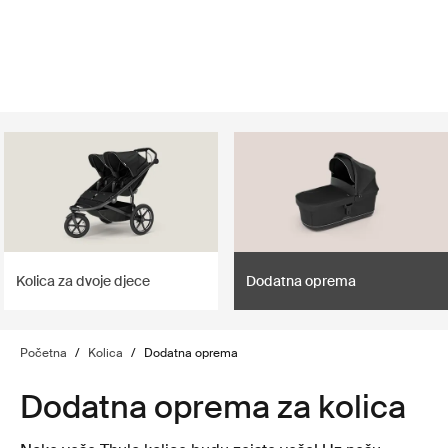
lter
filter
Kolica za dvoje djece
Dodatna oprema
Početna
/
Kolica
/
Dodatna oprema
Dodatna oprema za kolica