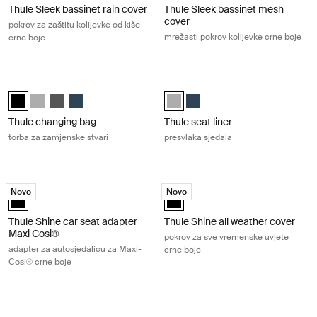
Thule Sleek bassinet rain cover
Thule Sleek bassinet mesh
cover
pokrov za zaštitu kolijevke od kiše
mrežasti pokrov kolijevke crne boje
crne boje
Thule changing bag torba za zamjenske stvari Midnight black
Thule seat liner presvlaka sjedala 
Thule changing bag Ponoćno crna (selected)
Thule changing bag Gray Melange
Thule changing bag Shadow Gray
Thule changing bag Navy Blue
Thule seat liner Gray Melange (se
Thule seat liner Navy Blue
Thule changing bag
Thule seat liner
torba za zamjenske stvari
presvlaka sjedala
Thule Shine car seat adapter Maxi Cosi® adapter za autosjedalicu za M
Thule Shine all weather cover pokro
Novo
Novo
Thule Shine car seat adapter Maxi Cosi® Crna (selected)
Thule Shine all weather cover Crn
Thule Shine car seat adapter
Thule Shine all weather cover
Maxi Cosi®
pokrov za sve vremenske uvjete
adapter za autosjedalicu za Maxi-
crne boje
Cosi® crne boje