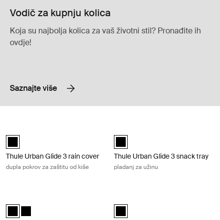
Vodič za kupnju kolica
Koja su najbolja kolica za vaš životni stil? Pronađite ih
ovdje!
Saznajte više
Thule Urban Glide 3 rain cover dupla pokrov za zaštitu od kiše Black
Thule Urban Glide 3 snack tray plada
Thule Urban Glide 3 rain cover Crna (selected)
Thule Urban Glide 3 snack tray Cr
Thule Urban Glide 3 rain cover
Thule Urban Glide 3 snack tray
dupla pokrov za zaštitu od kiše
pladanj za užinu
Thule Urban Glide 3 mesh cover jednostruki mrežasti pokrov Black
Thule Urban Glide 3 mesh cover dup
Thule Urban Glide 3 mesh cover Crna (selected)
Thule Urban Glide 3 mesh cover Crna
Thule Urban Glide 3 mesh cover C