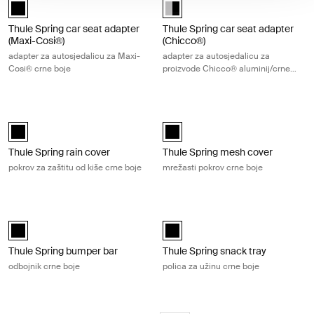
Thule Spring car seat adapter (Maxi-Cosi®) Crna (selected)
Thule Spring car seat adapter (C
Thule Spring car seat adapter
Thule Spring car seat adapter
(Maxi-Cosi®)
(Chicco®)
adapter za autosjedalicu za Maxi-
adapter za autosjedalicu za
Cosi® crne boje
proizvode Chicco® aluminij/crne
boje
Thule Spring rain cover pokrov za zaštitu od kiše crne boje Black
Thule Spring mesh cover mrežasti p
Thule Spring rain cover Crna (selected)
Thule Spring mesh cover Crna (se
Thule Spring rain cover
Thule Spring mesh cover
pokrov za zaštitu od kiše crne boje
mrežasti pokrov crne boje
Thule Spring bumper bar odbojnik crne boje Black
Thule Spring snack tray polica za už
Thule Spring bumper bar Crna (selected)
Thule Spring snack tray Crna (sel
Thule Spring bumper bar
Thule Spring snack tray
odbojnik crne boje
polica za užinu crne boje
Thule organizer organizator za pohranu Black
Thule Aion stroller minibag mini torb