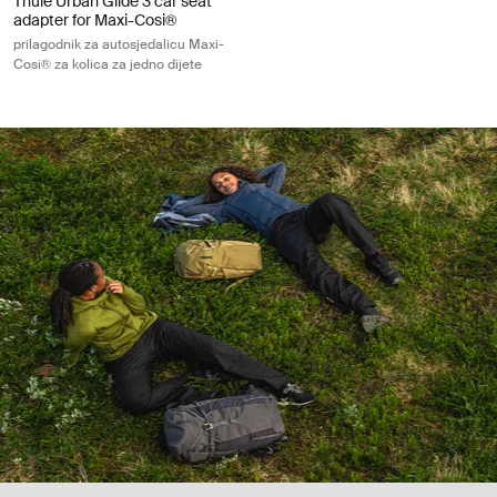
Thule Urban Glide 3 car seat
adapter for Maxi-Cosi®
prilagodnik za autosjedalicu Maxi-
Cosi® za kolica za jedno dijete