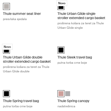
Thule summer seat liner presvlaka sjedala Soft gray
Thule Urban Glide single stroller ex
Novo
Thule summer seat liner Soft Gray (selected)
Thule Urban Glide single stroller
Thule summer seat liner
Thule Urban Glide single
stroller extended cargo basket
presvlaka sjedala
proširena košara za teret za Thule
Urban Glide single
Thule Urban Glide double stroller extended cargo basket proširena koša
Thule Sleek travel bag putna torba c
Novo
Thule Urban Glide double stroller extended cargo basket Crna (selec
Thule Sleek travel bag Crna (selec
Thule Urban Glide double
Thule Sleek travel bag
stroller extended cargo basket
putna torba crne boje
proširena košara za teret za Thule
Urban Glide double
Thule Spring travel bag putna torba crne boje Black
Thule Spring canopy nadstrešnica M
Thule Spring travel bag Crna (selected)
Thule Spring canopy Misty Rose (
Thule Spring canopy Gray M
Thule Spring travel bag
Thule Spring canopy
putna torba crne boje
nadstrešnica