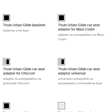
Thule Urban Glide bassinet kolijevka crne boje Black
Thule Urban Glide car seat adapter 
Thule Urban Glide bassinet Crna (selected)
Thule Urban Glide car seat adapte
Thule Urban Glide bassinet
Thule Urban Glide car seat
adapter for Maxi-Cosi®
kolijevka crne boje
adapter za autosjedalicu za Maxi-
Cosi®
Thule Urban Glide car seat adapter for Chicco® adapter za autosjedal
Thule Urban Glide car seat adapter 
Thule Urban Glide car seat adapter for Chicco® Aluminum/Black (sel
Thule Urban Glide car seat adapt
Thule Urban Glide car seat
Thule Urban Glide car seat
adapter for Chicco®
adapter universal
adapter za autosjedalicu za
univerzalni prilagodnik za
proizvode Chicco®
autosjedalicu crne/srebrne boje
Thule Urban Glide bumper bar odbojnik Black
Thule Urban Glide rain cover pokrov 
Thule Urban Glide bumper bar Crna (selected)
Thule Urban Glide rain cover Bijel