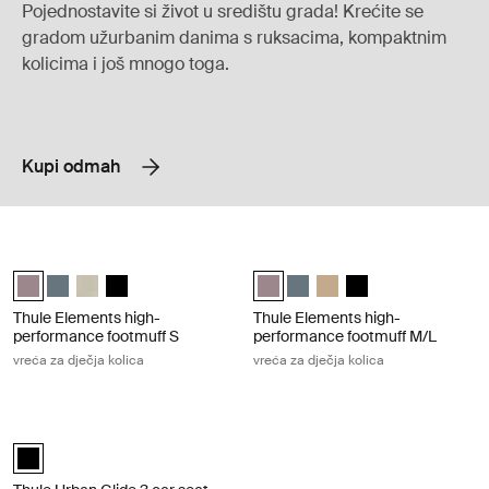
Pojednostavite si život u središtu grada! Krećite se
gradom užurbanim danima s ruksacima, kompaktnim
kolicima i još mnogo toga.
Kupi odmah
Thule Elements high-performance footmuff S vreća za dječja kolica Ti
Thule Elements high-performance fo
Thule Elements high-performance footmuff S Zatamnjena taupe (sel
Thule Elements high-performance footmuff S Tamno siva
Thule Elements high-performance footmuff S Natural beige
Thule Elements high-performance footmuff S Crna
Thule Elements high-performance
Thule Elements high-perform
Thule Elements high-perf
Thule Elements high
Thule Elements high-
Thule Elements high-
performance footmuff S
performance footmuff M/L
vreća za dječja kolica
vreća za dječja kolica
Thule Urban Glide 3 car seat adapter for Maxi-Cosi® prilagodnik za auto
Thule Urban Glide 3 car seat adapter single Maxi-Cosi® Crna (select