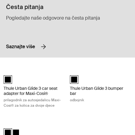
Česta pitanja
Pogledajte naše odgovore na česta pitanja
Saznajte više
Thule Urban Glide 3 car seat adapter for Maxi-Cosi® prilagodnik za aut
Thule Urban Glide 3 bumper bar odb
Thule Urban Glide 3 car seat adapter double Maxi-Cosi® Crna (selec
Thule Urban Glide 3 bumper bar C
Thule Urban Glide 3 car seat
Thule Urban Glide 3 bumper
adapter for Maxi-Cosi®
bar
prilagodnik za autosjedalicu Maxi-
odbojnik
Cosi® za kolica za dvoje djece
Thule Urban Glide 3 rain cover jednostruki pokrov za zaštitu od kiše Bla
Thule Urban Glide 3 rain cover Crna (selected)
Thule Urban Glide 3 rain cover Crna