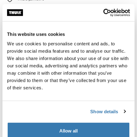
This website uses cookies
Ovaj komplet izdržljivih, malih i srednjih kocki za
We use cookies to personalise content and ads, to
pakiranje pomoći će povećati prostor za pakiranje i
provide social media features and to analyse our traffic.
održati vas organiziranim.
We also share information about your use of our site with
our social media, advertising and analytics partners who
may combine it with other information that you’ve
provided to them or that they’ve collected from your use
of their services.
Sve značajke
Toggle features
Show details
Tehničke specifikacije
Toggle techspec
Allow all