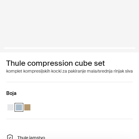
Thule compression cube set
komplet kompresijskih kocki za pakiranje mala/srednja rinjak siva
Boja
Thule compression cube set Bijela
Thule compression cube set Ribnjak sivo (selected)
Thule compression cube set Nježna bež
Thule jamstvo