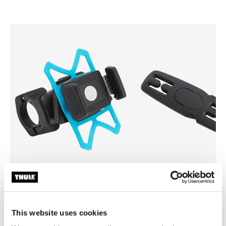
Thule smartphone bike mount
Thule Yepp harness clip
nosač pametnog telefona za bicikl
kopča za pojas crne boje
crne boje
This website uses cookies