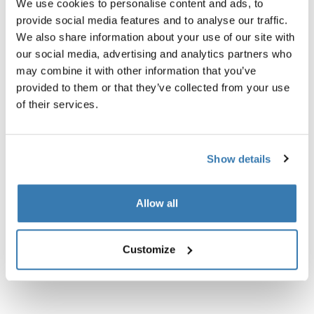
We use cookies to personalise content and ads, to
provide social media features and to analyse our traffic.
We also share information about your use of our site with
our social media, advertising and analytics partners who
may combine it with other information that you’ve
Opis proizvoda
Toggle overview
provided to them or that they’ve collected from your use
of their services.
Sve značajke
Toggle features
Show details
Tehničke specifikacije
Toggle techspec
Allow all
Upute
Toggle guides and instructions
Customize