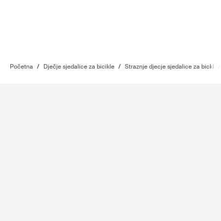
Početna
/
Dječje sjedalice za bicikle
/
Straznje djecje sjedalice za bickl
/