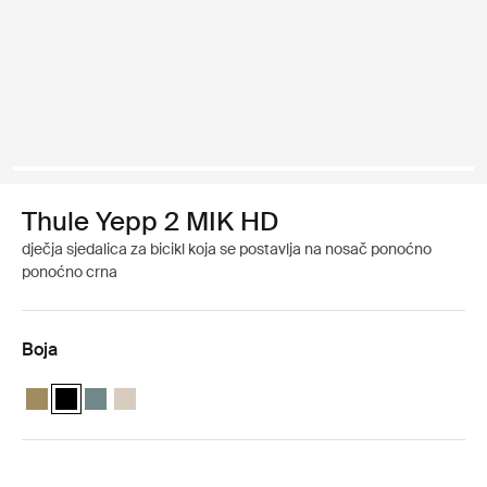
Thule Yepp 2 MIK HD
dječja sjedalica za bicikl koja se postavlja na nosač ponoćno
ponoćno crna
Boja
Thule Yepp 2 MIK HD Nutria zelena
Thule Yepp 2 MIK HD Ponoćno crna (selected)
Thule Yepp 2 MIK HD Srednje plava
Thule Yepp 2 MIK HD Meki pijesak siva