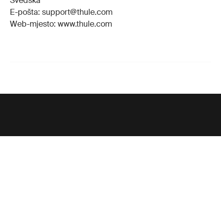
Švedska
E-pošta: support@thule.com
Web-mjesto: www.thule.com
Potpora
Potpora proizvodu
Thule