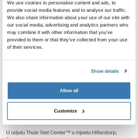
We use cookies to personalise content and ads, to
provide social media features and to analyse our traffic.
We also share information about your use of our site with
our social media, advertising and analytics partners who
may combine it with other information that you’ve
Opis proizvoda
Toggle overview
provided to them or that they’ve collected from your use
of their services.
Sve značajke
Toggle features
Show details
Tehničke specifikacije
Toggle techspec
Allow all
Upute
Toggle guides and instructions
Customize
Testirano do granice izdržljivosti
U odjelu Thule Test Center™ u mjestu Hillerstorp,