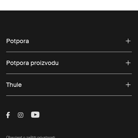
Potpora
Potpora proizvodu
Thule
Visit Thule on Facebook (external link)
Visit Thule on Instagram (external link)
Visit Thule on Youtube (external lin
Obavijest o zaštiti privatnosti