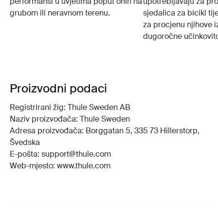
performansi u uvjetima poput onih na
upotrebljavaju za pro
grubom ili neravnom terenu.
sjedalica za bicikl t
za procjenu njihove iz
dugoročne učinkovito
Proizvodni podaci
Registrirani žig: Thule Sweden AB
Naziv proizvođača: Thule Sweden
Adresa proizvođača: Borggatan 5, 335 73 Hillerstorp,
Švedska
E-pošta: support@thule.com
Web-mjesto: www.thule.com