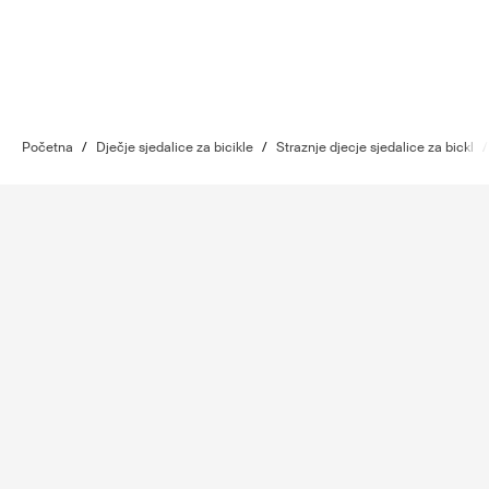
Početna
/
Dječje sjedalice za bicikle
/
Straznje djecje sjedalice za bickl
/