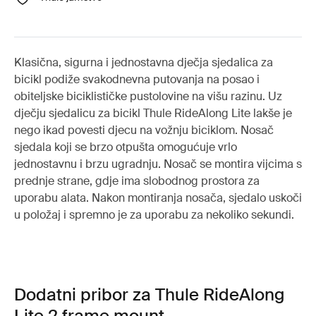
Klasična, sigurna i jednostavna dječja sjedalica za
bicikl podiže svakodnevna putovanja na posao i
obiteljske biciklističke pustolovine na višu razinu. Uz
dječju sjedalicu za bicikl Thule RideAlong Lite lakše je
nego ikad povesti djecu na vožnju biciklom. Nosač
sjedala koji se brzo otpušta omogućuje vrlo
jednostavnu i brzu ugradnju. Nosač se montira vijcima s
prednje strane, gdje ima slobodnog prostora za
uporabu alata. Nakon montiranja nosača, sjedalo uskoči
u položaj i spremno je za uporabu za nekoliko sekundi.
Dodatni pribor za Thule RideAlong
Lite 2 frame mount