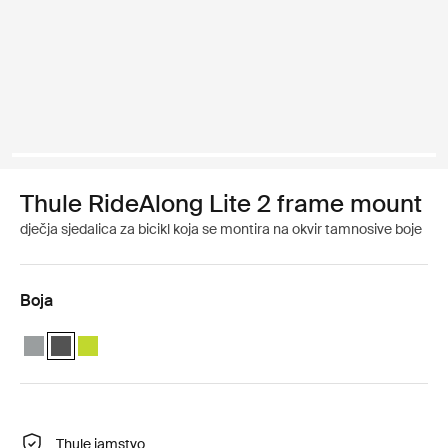
Thule RideAlong Lite 2 frame mount
dječja sjedalica za bicikl koja se montira na okvir tamnosive boje
Boja
Thule RideAlong Lite 2 Light Gray
Thule RideAlong Lite 2 Dark Gray (selected)
Thule RideAlong Lite 2 Zen Lime
Thule jamstvo