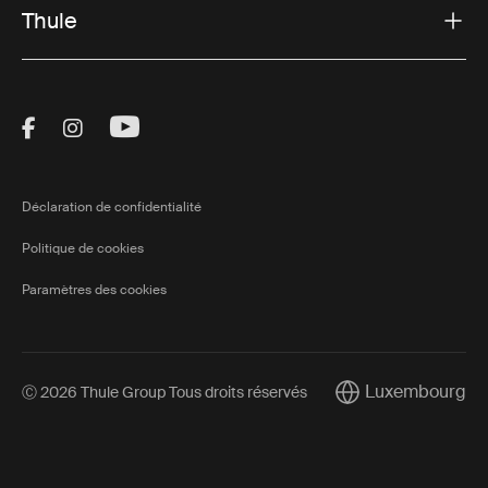
Thule
Visit Thule on Facebook (external link)
Visit Thule on Instagram (external link)
Visit Thule on Youtube (external lin
Déclaration de confidentialité
Politique de cookies
Paramètres des cookies
Luxembourg
Ⓒ 2026 Thule Group Tous droits réservés
Current market/Sw