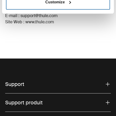
Customize
Adresse du fabricant : Borggatan 5, 335 73 Hillerstorp,
Suède
E-mail : support@thule.com
Site Web : www.thule.com
Support
Support produit