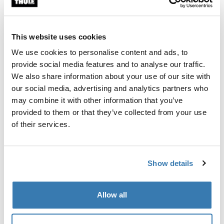
Kit de fixation de barre de toit Thule pour les véhicules
équipés de barres longitudinales.
This website uses cookies
We use cookies to personalise content and ads, to
provide social media features and to analyse our traffic.
We also share information about your use of our site with
Toutes les caractéristiques
Toggle features
our social media, advertising and analytics partners who
may combine it with other information that you’ve
provided to them or that they’ve collected from your use
Caractéristiques techniques
Toggle techspec
of their services.
Instructions
Toggle guides and instructions
Show details
Informations de fabrication
Allow all
Marque déposée : Thule Sweden AB
Nom du fabricant : Thule Sweden