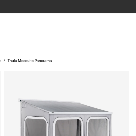
s
/
Thule Mosquito Panorama