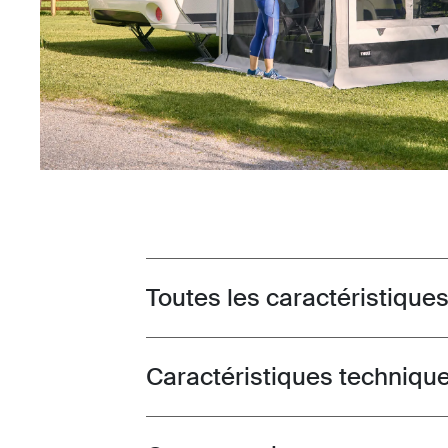
Toutes les caractéristique
Toggle features
Caractéristiques techniqu
Toggle techspec