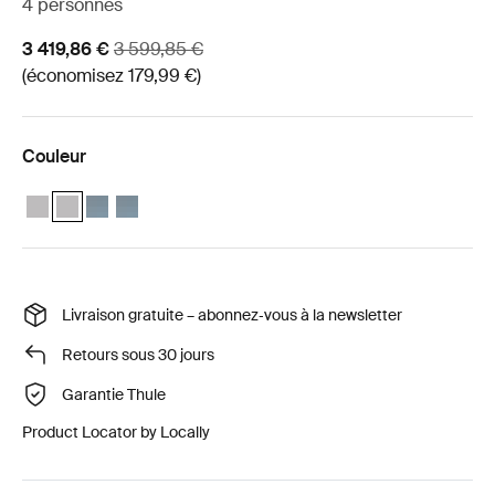
4 personnes
Prix de vente
Prix d’origine
3 419,86 €
3 599,85 €
(économisez 179,99 €)
Couleur
Pack essentiel Basecamp Thule Approach 2 M Gris Ashland
Pack essentiel Basecamp Thule Approach 2 L Gris Ashland (sel
Pack essentiel Basecamp Thule Approach 2 M Ardoise fon
Pack essentiel Basecamp Thule Approach 2 L Ardoise
Livraison gratuite – abonnez‑vous à la newsletter
Retours sous 30 jours
Garantie Thule
Product Locator by Locally