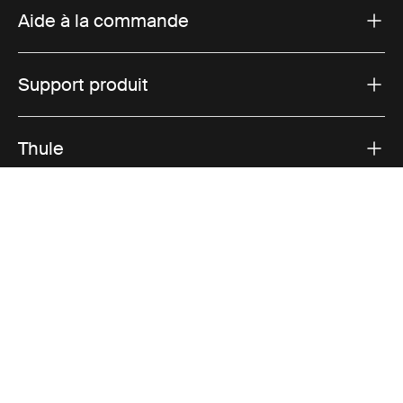
Aide à la commande
Support produit
Thule
Ventes
Visit Thule on Facebook (external link)
Visit Thule on Instagram (external link)
Visit Thule on Youtube (external lin
Options de paiement acceptées