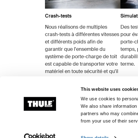
Crash-tests
Simulat
Nous réalisons de multiples
Des test
crash-tests à différentes vitesses
pour év
et différents poids afin de
porte-c
garantir que l'ensemble du
temps, 
système de porte-charge de toit
durabil
est capable de transporter votre
terme.
matériel en toute sécurité et qu'il
protège le véhicule des
dommages.
This website uses cookie
We use cookies to personal
We also share information 
partners who may combine i
from your use of their serv
Informations de fabr
Show details