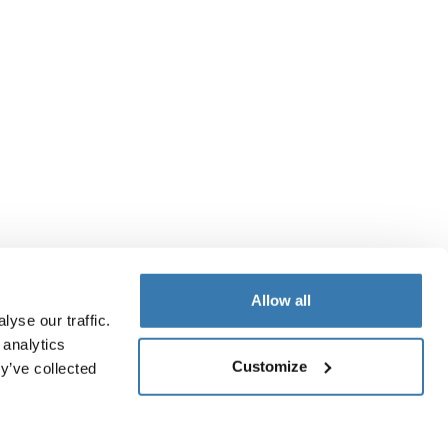
Allow all
yse our traffic.
 analytics
Customize
y’ve collected