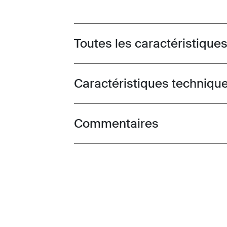
Toutes les caractéristique
Toggle features
Caractéristiques techniqu
Toggle techspec
Commentaires
Toggle overview