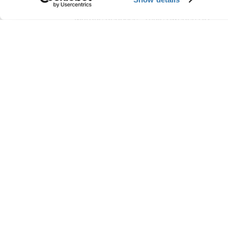
Marque déposée : Thule Sweden AB
Nom du fabricant : Thule Sweden
Adresse du fabricant : Borggatan 5, 335 
E-mail : support@thule.com
Site Web : www.thule.com
Aide à la
Support produit
commande
Pièces détachées et
instructions
Expédition et livraison