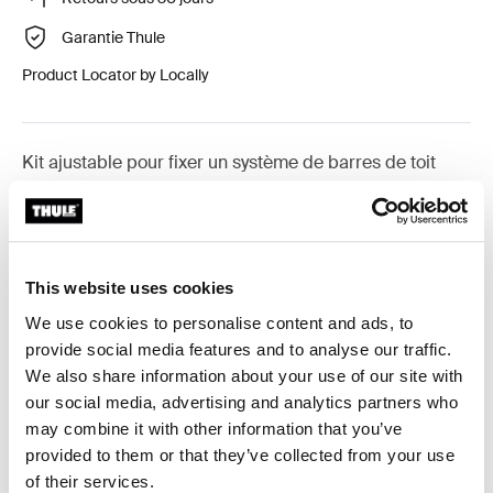
Garantie Thule
Product Locator by Locally
Kit ajustable pour fixer un système de barres de toit
Thule sur les véhicules avec points de fixation intégrés,
profil en T ou points de fixation préexistants.
This website uses cookies
We use cookies to personalise content and ads, to
provide social media features and to analyse our traffic.
Toutes les caractéristiques
Toggle features
We also share information about your use of our site with
our social media, advertising and analytics partners who
Caractéristiques techniques
Toggle techspec
may combine it with other information that you’ve
provided to them or that they’ve collected from your use
Instructions
Toggle guides and instructions
of their services.