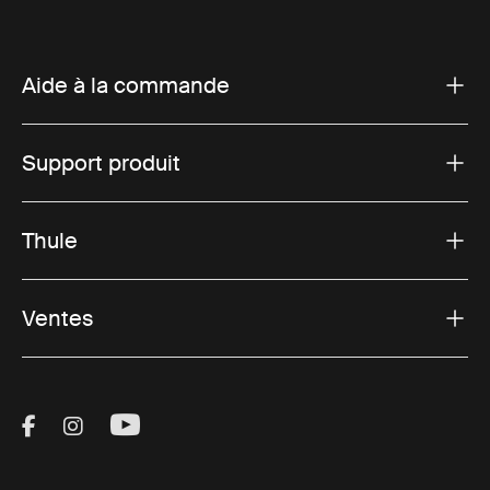
Aide à la commande
Support produit
Thule
Ventes
Visit Thule on Facebook (external link)
Visit Thule on Instagram (external link)
Visit Thule on Youtube (external lin