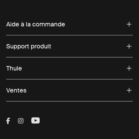
Aide à la commande
Support produit
Thule
Ventes
Visit Thule on Facebook (external link)
Visit Thule on Instagram (external link)
Visit Thule on Youtube (external lin