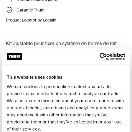
Garantie Thule
Product Locator by Locally
Kit ajustable pour fixer un système de barres de toit
Thule sur les véhicules avec points de fixation intégrés,
profil en T ou points de fixation préexistants.
This website uses cookies
We use cookies to personalise content and ads, to
provide social media features and to analyse our traffic.
Toutes les caractéristiques
Toggle features
We also share information about your use of our site with
our social media, advertising and analytics partners who
Caractéristiques techniques
Toggle techspec
may combine it with other information that you’ve
provided to them or that they’ve collected from your use
Instructions
Toggle guides and instructions
of their services.