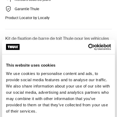
Garantie Thule
Product Locator by Locally
Kit de fixation de barre de toit Thule pour les véhicules
équipés de barres longitudinales.
This website uses cookies
We use cookies to personalise content and ads, to
Toutes les caractéristiques
Toggle features
provide social media features and to analyse our traffic.
We also share information about your use of our site with
Caractéristiques techniques
our social media, advertising and analytics partners who
Toggle techspec
may combine it with other information that you’ve
provided to them or that they’ve collected from your use
Instructions
Toggle guides and instructions
of their services.