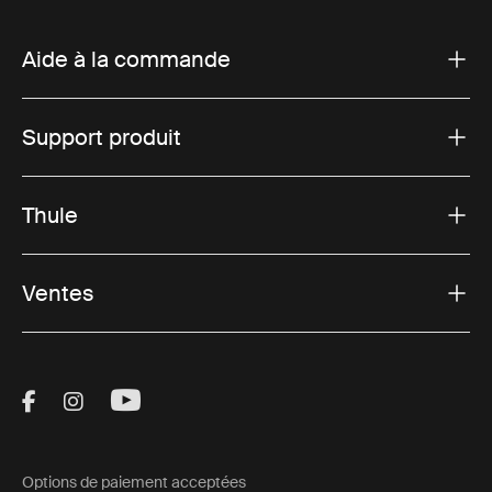
Aide à la commande
Support produit
Thule
Ventes
Visit Thule on Facebook (external link)
Visit Thule on Instagram (external link)
Visit Thule on Youtube (external lin
Options de paiement acceptées