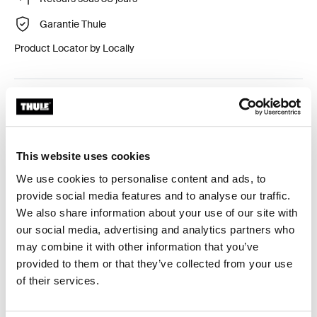
Garantie Thule
Product Locator by Locally
Kit d'adaptation requis pour une adaptation parfaite de
la barre de toit sur une voiture spécifique.
This website uses cookies
We use cookies to personalise content and ads, to
provide social media features and to analyse our traffic.
Caractéristiques techniques
Toggle techspec
We also share information about your use of our site with
our social media, advertising and analytics partners who
may combine it with other information that you’ve
Instructions
Toggle guides and instructions
provided to them or that they’ve collected from your use
of their services.
Commentaires
Toggle overview