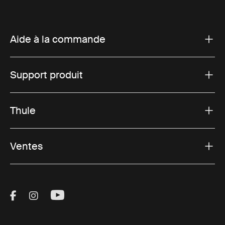
Aide à la commande
Support produit
Thule
Ventes
Visit Thule on Facebook (external link)
Visit Thule on Instagram (external link)
Visit Thule on Youtube (external lin