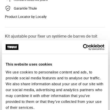
Garantie Thule
Product Locator by Locally
Kit ajustable pour fixer un système de barres de toit
Thule sur les véhicules dépourvus de points de fixation
préexistants ou de barres installées en usine.
This website uses cookies
We use cookies to personalise content and ads, to
provide social media features and to analyse our traffic.
Toutes les caractéristiques
Toggle features
We also share information about your use of our site with
our social media, advertising and analytics partners who
Caractéristiques techniques
Toggle techspec
may combine it with other information that you’ve
provided to them or that they’ve collected from your use
Instructions
Toggle guides and instructions
of their services.