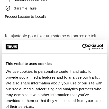
Garantie Thule
Product Locator by Locally
Kit ajustable pour fixer un système de barres de toit
Thule sur les véhicules dépourvus de points de fixation
préexistants ou de barres installées en usine.
This website uses cookies
We use cookies to personalise content and ads, to
provide social media features and to analyse our traffic.
Toutes les caractéristiques
Toggle features
We also share information about your use of our site with
our social media, advertising and analytics partners who
Caractéristiques techniques
Toggle techspec
may combine it with other information that you’ve
provided to them or that they’ve collected from your use
Instructions
Toggle guides and instructions
of their services.