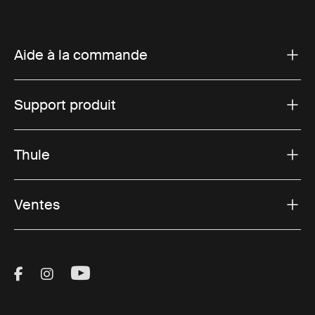
Aide à la commande
Support produit
Thule
Ventes
Visit Thule on Facebook (external link)
Visit Thule on Instagram (external link)
Visit Thule on Youtube (external lin