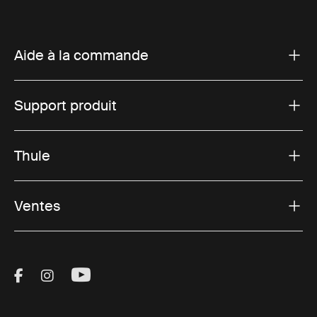
Aide à la commande
Support produit
Thule
Ventes
Visit Thule on Facebook (external link)
Visit Thule on Instagram (external link)
Visit Thule on Youtube (external lin