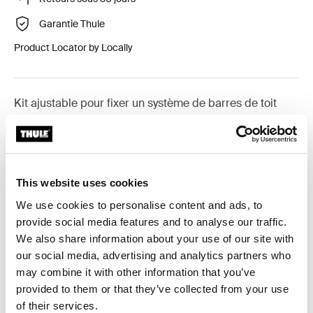
Garantie Thule
Product Locator by Locally
Kit ajustable pour fixer un système de barres de toit
Thule sur les véhicules dépourvus de points de fixation
préexistants ou de barres installées en usine.
This website uses cookies
We use cookies to personalise content and ads, to
provide social media features and to analyse our traffic.
Toutes les caractéristiques
Toggle features
We also share information about your use of our site with
our social media, advertising and analytics partners who
Caractéristiques techniques
Toggle techspec
may combine it with other information that you’ve
provided to them or that they’ve collected from your use
Instructions
Toggle guides and instructions
of their services.