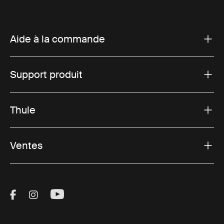
Aide à la commande
Support produit
Thule
Ventes
Visit Thule on Facebook (external link)
Visit Thule on Instagram (external link)
Visit Thule on Youtube (external lin