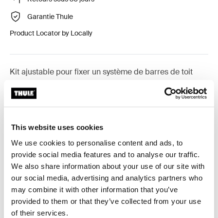
Garantie Thule
Product Locator by Locally
Kit ajustable pour fixer un système de barres de toit
Thule sur les véhicules dépourvus de points de fixation
préexistants ou de barres installées en usine.
This website uses cookies
We use cookies to personalise content and ads, to
provide social media features and to analyse our traffic.
Toutes les caractéristiques
Toggle features
We also share information about your use of our site with
our social media, advertising and analytics partners who
Caractéristiques techniques
Toggle techspec
may combine it with other information that you’ve
provided to them or that they’ve collected from your use
Instructions
Toggle guides and instructions
of their services.