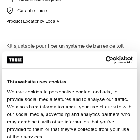
Garantie Thule
Product Locator by Locally
Kit ajustable pour fixer un système de barres de toit
Thule sur les véhicules dépourvus de points de fixation
préexistants ou de barres installées en usine.
This website uses cookies
We use cookies to personalise content and ads, to
provide social media features and to analyse our traffic.
Toutes les caractéristiques
Toggle features
We also share information about your use of our site with
our social media, advertising and analytics partners who
Caractéristiques techniques
Toggle techspec
may combine it with other information that you’ve
provided to them or that they’ve collected from your use
Instructions
Toggle guides and instructions
of their services.