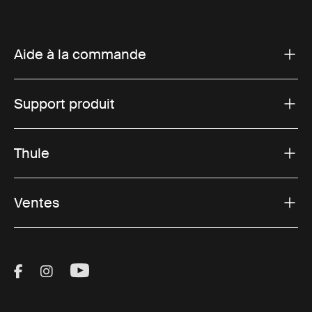
Aide à la commande
Support produit
Thule
Ventes
Visit Thule on Facebook (external link)
Visit Thule on Instagram (external link)
Visit Thule on Youtube (external lin