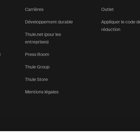
Carrières
Outlet
Développement durable
Appliquer le code d
réduction
Thule.net (pour les
entreprises)
t
Press Room
Thule Group
Thule Store
Mentions légales