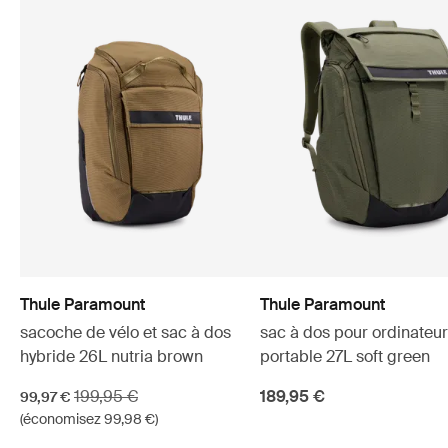
Thule Paramount
Thule Paramount
sacoche de vélo et sac à dos
sac à dos pour ordinateur
hybride 26L nutria brown
portable 27L soft green
Prix de vente
Prix d’origine
199,95 €
189,95 €
99,97 €
(économisez 99,98 €)