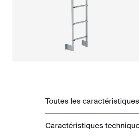
Toutes les caractéristique
Toggle features
Caractéristiques techniqu
Toggle techspec