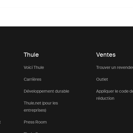
Thule
Ventes
Voici Thule
Trouver un revende
Carrières
Outlet
Développement durable
Appliquer le code d
réduction
Thule.net (pour les
entreprises)
t
Press Room