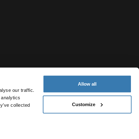
Allow all
yse our traffic.
 analytics
Customize
y’ve collected
France
Politique de cookies
Paramètres des cookies
Current market/