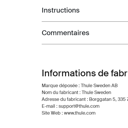
Instructions
Toggle guides and instructions
Commentaires
Toggle overview
Informations de fabr
Marque déposée : Thule Sweden AB
Nom du fabricant : Thule Sweden
Adresse du fabricant : Borggatan 5, 335 
E-mail : support@thule.com
Site Web : www.thule.com