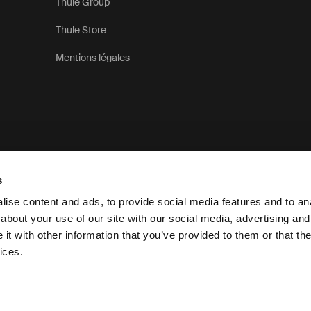
Thule Group
Thule Store
Mentions légales
s
ise content and ads, to provide social media features and to anal
about your use of our site with our social media, advertising and
t with other information that you’ve provided to them or that the
Déclaration de confidentialité
ices.