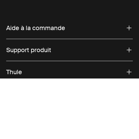
Aide à la commande
Support produit
Thule
Ventes
Visit Thule on Facebook (external link)
Visit Thule on Instagram (external link)
Visit Thule on Youtube (external lin