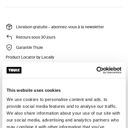
Livraison gratuite – abonnez‑vous à la newsletter
Retours sous 30 jours
Garantie Thule
Product Locator by Locally
Housse de couvercle pour protéger le coffre des
rayures et de la poussière lors du rangement.
This website uses cookies
We use cookies to personalise content and ads, to
provide social media features and to analyse our traffic.
We also share information about your use of our site with
our social media, advertising and analytics partners who
Toutes les caractéristiques
Toggle features
may combine it with other information that you’ve