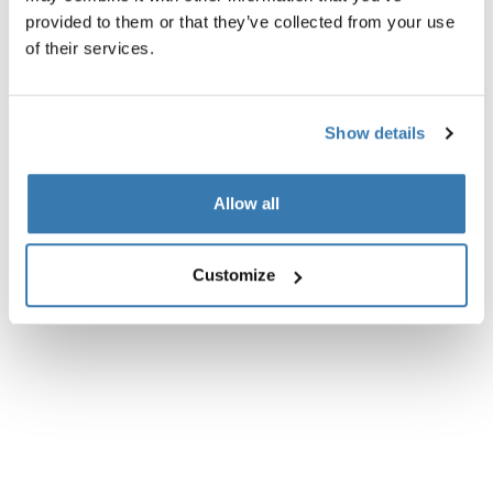
provided to them or that they’ve collected from your use
Caractéristiques techniques
Toggle techspec
of their services.
Instructions
Toggle guides and instructions
Show details
Commentaires
Toggle overview
Allow all
Customize