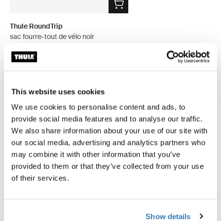
Thule RoundTrip
sac fourre-tout de vélo noir
This website uses cookies
Description du produit
Toggle overview
We use cookies to personalise content and ads, to
provide social media features and to analyse our traffic.
Toutes les caractéristiques
Toggle features
We also share information about your use of our site with
our social media, advertising and analytics partners who
may combine it with other information that you’ve
Caractéristiques techniques
Toggle techspec
provided to them or that they’ve collected from your use
of their services.
Instructions
Toggle guides and instructions
Commentaires
Show details