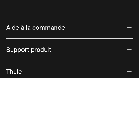
Aide à la commande
Support produit
Thule
Ventes
Visit Thule on Facebook (external link)
Visit Thule on Instagram (external link)
Visit Thule on Youtube (external lin