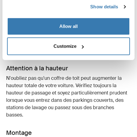
Show details
Bon à savoir
Allow all
Un coffre de toit est un excellent investissement qui
vous accompagnera pendant de longues années s'il est
bien entretenu. Voici quelques conseils et bonnes
Customize
pratiques à garder en tête.
Attention à la hauteur
N'oubliez pas qu'un coffre de toit peut augmenter la
hauteur totale de votre voiture. Vérifiez toujours la
hauteur de passage et soyez particulièrement prudent
lorsque vous entrez dans des parkings couverts, des
stations de lavage ou passez sous des branches
basses.
Montage