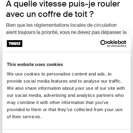
À quelle vitesse puis-je rouler
avec un coffre de toit ?
Bien que les réglementations locales de circulation
aient toujours la priorité, vous ne devez pas dépasser la
vitesse maximale recommandée lorsque vous
conduisez avec un coffre de toit, généralement
130 km/h.
Gardez à l'esprit que l'ajout d'une solution de transport
This website uses cookies
sur votre toit peut modifier le comportement de votre
We use cookies to personalise content and ads, to
véhicule. Adaptez votre vitesse en fonction du poids
provide social media features and to analyse our traffic.
total de la charge, des conditions météorologiques
We also share information about your use of our site with
(comme les vents latéraux forts) et de la qualité de la
our social media, advertising and analytics partners who
route.
may combine it with other information that you’ve
provided to them or that they’ve collected from your use
of their services.