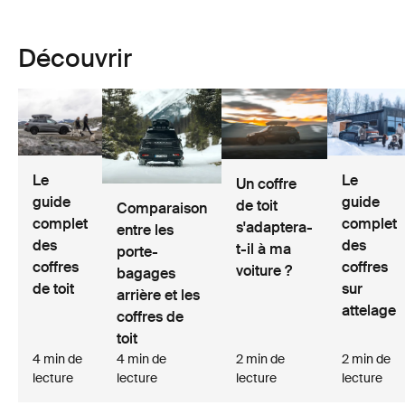
Découvrir
Le
Le
Un coffre
guide
guide
de toit
Comparaison
complet
complet
s'adaptera-
entre les
des
des
t-il à ma
porte-
coffres
coffres
voiture ?
bagages
de toit
sur
arrière et les
attelage
coffres de
toit
4 min de
4 min de
2 min de
2 min de
lecture
lecture
lecture
lecture