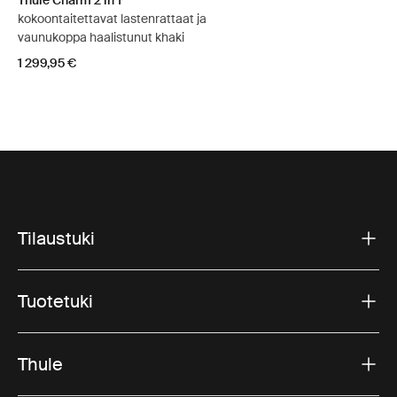
Thule Charm 2 in 1
kokoontaitettavat lastenrattaat ja
vaunukoppa haalistunut khaki
1 299,95 €
Tilaustuki
Tuotetuki
Thule