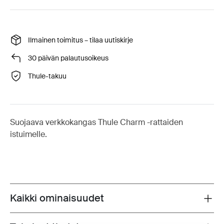
Ilmainen toimitus – tilaa uutiskirje
30 päivän palautusoikeus
Thule-takuu
Suojaava verkkokangas Thule Charm -rattaiden
istuimelle.
Kaikki ominaisuudet
Toggle features