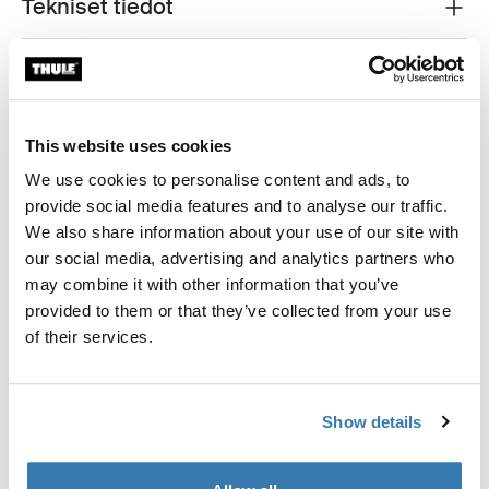
Tekniset tiedot
Toggle techspec
Ohjeet
Toggle guides and instructions
Arvostelut
Toggle overview
This website uses cookies
We use cookies to personalise content and ads, to
provide social media features and to analyse our traffic.
Valmistustiedot
We also share information about your use of our site with
Tavaramerkin rekisteröinti: Thule Sweden AB
our social media, advertising and analytics partners who
Valmistajan nimi: Thule Sweden
may combine it with other information that you’ve
Valmistajan osoite: Borggatan 5, 335 73 Hillerstorp,
provided to them or that they’ve collected from your use
Ruotsi
of their services.
Sähköposti: support@thule.com
Sivusto: www.thule.com
Show details