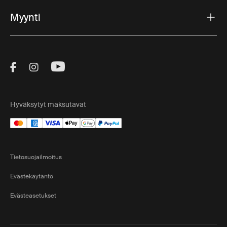
Myynti
Visit Thule on Facebook (external link)
Visit Thule on Instagram (external link)
Visit Thule on Youtube (external lin
Hyväksytyt maksutavat
Tietosuojailmoitus
Evästekäytäntö
Evästeasetukset