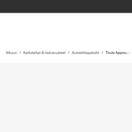
Alkuun
/
Kattoteltat & lisävarusteet
/
Autotelttapaketit
/
Thule Approach 