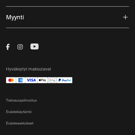
Myynti
Visit Thule on Facebook (external link)
Visit Thule on Instagram (external link)
Visit Thule on Youtube (external lin
Hyväksytyt maksutavat
Tietosuojailmoitus
Evästekäytäntö
Evästeasetukset