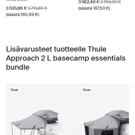
Alennushinta
Alkuperäinen hint
3 562,40 €
3 749,90 €
Alennushinta
Alkuperäinen hinta
3 533,86 €
3 719,85 €
(säästä 187,50 €)
(säästä 185,99 €)
Lisävarusteet tuotteelle Thule
Approach 2 L basecamp essentials
bundle
Uusi
Uusi