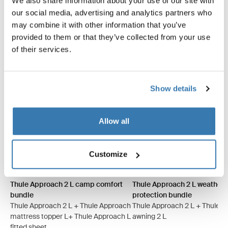
We also share information about your use of our site with
Säästä 5 %
Säästä 5 %
our social media, advertising and analytics partners who
may combine it with other information that you’ve
provided to them or that they’ve collected from your use
of their services.
Show details
Allow all
Customize
Thule Approach 2 M camp comfort bundle Ashland harmaa
Thule Approach 2 L camp comfort bundle Ashland harmaa (sel
Thule Approach 2 M camp comfort bundle Tumma liuskekiv
Thule Approach 2 L camp comfort bundle Tumma liusk
Thule Approach 2 M weather 
Thule Approach 2 L weat
Thule Approach 2 M 
Thule Approach 
Thule Approach 2 L camp comfort
Thule Approach 2 L weather
bundle
protection bundle
Thule Approach 2 L + Thule Approach
Thule Approach 2 L + Thule 
mattress topper L+ Thule Approach L
awning 2 L
fitted sheet