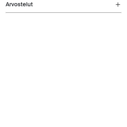
Arvostelut
Toggle overview