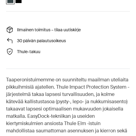
Ilmainen toimitus – tilaa uutiskirje
30 päivän palautusoikeus
Thule-takuu
Taaperonistuimemme on suunniteltu maailman uteliaita
pikkuihmisiä ajatellen. Thule Impact Protection System -
järjestelmä takaa lapsesi turvallisuuden, ja kolme
kätevää kallistustasoa (pysty-, lepo- ja nukkumisasento)
takaavat lapsesi optimaalisen mukavuuden jokaisella
matkalla. EasyDock-tekniikan ja useiden
kiertymiskulmien ansiosta Thule Elm ‑istuin
mahdollistaa saumattoman asennuksen ja kierron sekä