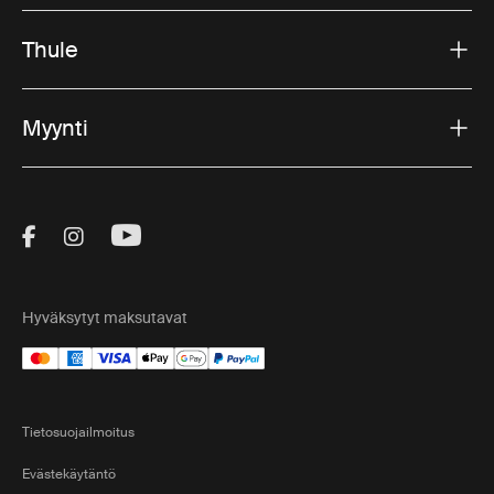
Thule
Myynti
Visit Thule on Facebook (external link)
Visit Thule on Instagram (external link)
Visit Thule on Youtube (external lin
Hyväksytyt maksutavat
Tietosuojailmoitus
Evästekäytäntö