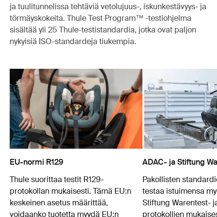
ja tuulitunnelissa tehtäviä vetolujuus-, iskunkestävyys- ja
törmäyskokeita. Thule Test Program™ -testiohjelma
sisältää yli 25 Thule-testistandardia, jotka ovat paljon
nykyisiä ISO-standardeja tiukempia.
EU-normi R129
ADAC- ja Stiftung War
Thule suorittaa testit R129-
Pakollisten standardi
protokollan mukaisesti. Tämä EU:n
testaa istuimensa my
keskeinen asetus määrittää,
Stiftung Warentest- 
voidaanko tuotetta myydä EU:n
protokollien mukaises