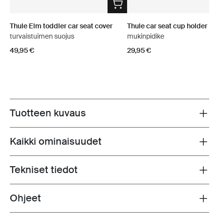
Thule Elm toddler car seat cover
Thule car seat cup holder
turvaistuimen suojus
mukinpidike
49,95 €
29,95 €
Tuotteen kuvaus
Toggle overview
Kaikki ominaisuudet
Toggle features
Tekniset tiedot
Toggle techspec
Ohjeet
Toggle guides and instructions