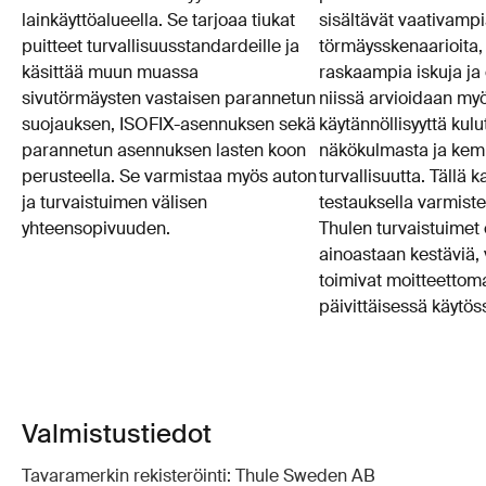
lainkäyttöalueella. Se tarjoaa tiukat
sisältävät vaativamp
puitteet turvallisuusstandardeille ja
törmäysskenaarioita,
käsittää muun muassa
raskaampia iskuja ja e
sivutörmäysten vastaisen parannetun
niissä arvioidaan myö
suojauksen, ISOFIX-asennuksen sekä
käytännöllisyyttä kulu
parannetun asennuksen lasten koon
näkökulmasta ja kemi
perusteella. Se varmistaa myös auton
turvallisuutta. Tällä k
ja turvaistuimen välisen
testauksella varmiste
yhteensopivuuden.
Thulen turvaistuimet 
ainoastaan kestäviä, 
toimivat moitteettoma
päivittäisessä käytös
Valmistustiedot
Tavaramerkin rekisteröinti: Thule Sweden AB