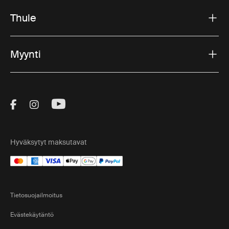
Thule
Myynti
Visit Thule on Facebook (external link)
Visit Thule on Instagram (external link)
Visit Thule on Youtube (external lin
Hyväksytyt maksutavat
Tietosuojailmoitus
Evästekäytäntö