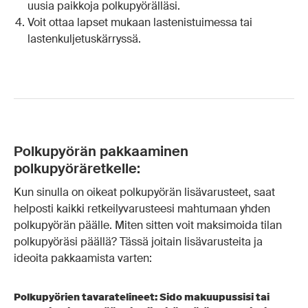
uusia paikkoja polkupyörälläsi.
Voit ottaa lapset mukaan
lastenistuimessa
tai
lastenkuljetuskärryssä
.
Polkupyörän pakkaaminen
polkupyöräretkelle:
Kun sinulla on oikeat polkupyörän lisävarusteet, saat
helposti kaikki retkeilyvarusteesi mahtumaan yhden
polkupyörän päälle. Miten sitten voit maksimoida tilan
polkupyöräsi päällä? Tässä joitain lisävarusteita ja
ideoita pakkaamista varten:
Polkupyörien tavaratelineet: Sido makuupussisi tai