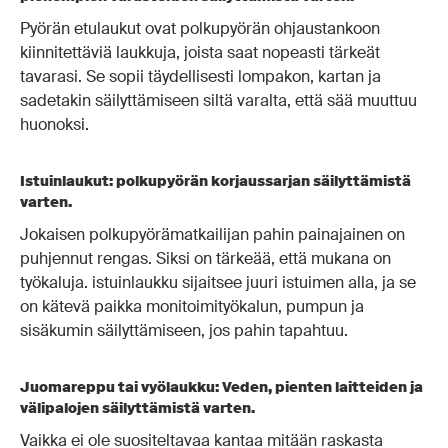
Pyörän etulaukut ovat polkupyörän ohjaustankoon
kiinnitettäviä laukkuja, joista saat nopeasti tärkeät
tavarasi. Se sopii täydellisesti lompakon, kartan ja
sadetakin säilyttämiseen siltä varalta, että sää muuttuu
huonoksi.
Istuinlaukut: polkupyörän korjaussarjan säilyttämistä
varten.
Jokaisen polkupyörämatkailijan pahin painajainen on
puhjennut rengas. Siksi on tärkeää, että mukana on
työkaluja. istuinlaukku sijaitsee juuri istuimen alla, ja se
on kätevä paikka monitoimityökalun, pumpun ja
sisäkumin säilyttämiseen, jos pahin tapahtuu.
Juomareppu tai vyölaukku: Veden, pienten laitteiden ja
välipalojen säilyttämistä varten.
Vaikka ei ole suositeltavaa kantaa mitään raskasta