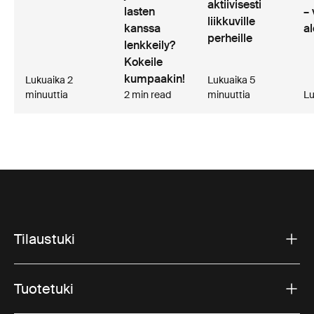
aktiivisesti
lasten
– 
liikkuville
kanssa
al
perheille
lenkkeily?
Kokeile
kumpaakin!
Lukuaika 2
Lukuaika 5
minuuttia
2 min read
minuuttia
Lu
Tilaustuki
Tuotetuki