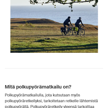
Mitä polkupyörämatkailu on?
Polkupyörämatkailulla, jota kutsutaan myös
polkupyöräretkeilyksi, tarkoitetaan retkelle lähtemistä
polkupyörällä. Polkupyöräretkeily yleensä tarkoittaa