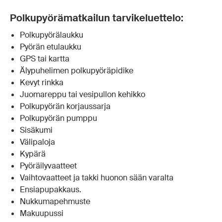
Polkupyörämatkailun tarvikeluettelo:
Polkupyörälaukku
Pyörän etulaukku
GPS tai kartta
Älypuhelimen polkupyöräpidike
Kevyt rinkka
Juomareppu tai vesipullon kehikko
Polkupyörän korjaussarja
Polkupyörän pumppu
Sisäkumi
Välipaloja
Kypärä
Pyöräilyvaatteet
Vaihtovaatteet ja takki huonon sään varalta
Ensiapupakkaus.
Nukkumapehmuste
Makuupussi