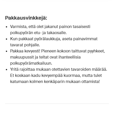
Pakkausvinkkejä:
Varmista, että olet jakanut painon tasaisesti
polkupyörän etu- ja takaosalle.
Kun pakkaat pyörälaukkuja, aseta painavimmat
tavarat pohjalle.
Pakkaa kevyesti! Pieneen kokoon taittuvat pyyhkeet,
makuupussit ja teltat ovat ihanteellisia
polkupyörämatkailuun.
Yritä rajoittaa mukaan otettavien tavaroiden määrää.
Et koskaan kadu kevyempää kuormaa, mutta tulet
katumaan kolmen kenkäparin mukaan ottamista!