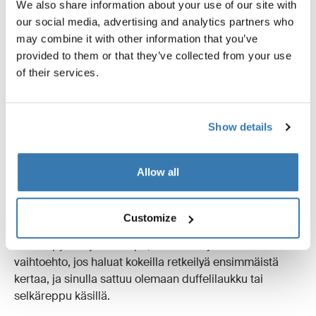
We also share information about your use of our site with
(Aseta makuupussisi takatavaratelineen tasolle ja
our social media, advertising and analytics partners who
telttasi edessä olevan tavaratelineen tason päälle. Kun
may combine it with other information that you’ve
sinulla on lisäksi neljä polkupyörälaukkua, istuimeen
provided to them or that they’ve collected from your use
kiinnitettävä laukku ja pyöräilyreppu, sinulla on
of their services.
valtavasti tilaa!)
Show details
Duffelilaukku tai selkäreppu: pakkaa makuupussisi,
vaatteita, ruokaa ja muut retkeilyvarusteet.
Allow all
Toinen, vähemmän perinteinen tapa, pakata
polkupyöräsi on kiinnittää
duffelilaukku
tai
vaellusreppu
tavaratelineeseesi koukkupäisellä
Customize
kiinnitysköydellä. Vaikka tämä ei olekaan kokeneiden
maastopyöräilijöiden tapa, se voi olla yksinkertainen
vaihtoehto, jos haluat kokeilla retkeilyä ensimmäistä
kertaa, ja sinulla sattuu olemaan duffelilaukku tai
selkäreppu käsillä.