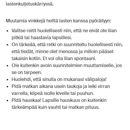
lastenkuljetuskärryssä.
Muutamia vinkkejä heiltä lasten kanssa pyöräilyyn:
Valitse reitit huolellisesti niin, että ne eivät ole liian
pitkiä tai haastavia lapsillesi.
On tärkeää, että retki on suunniteltu huolellisesti niin,
että tiedät, minne olet menossa ja milloin pääset
takaisin kotiin. Et voi olla liian spontaani.
Ole kuitenkin avoin suunnitelmien muuttamiselle, jos
se on tarpeen.
Huolehdi, että sinulla on mukanasi välipaloja!
Pidä matkan aikana usein taukoja ja leiki virran
varrella, kiipeä isolle kivelle tai puuhun.
Pidä hauskaa! Lapsille hauskuus on kuitenkin
tärkeämpää kuin vauhti tai matkan pituus.