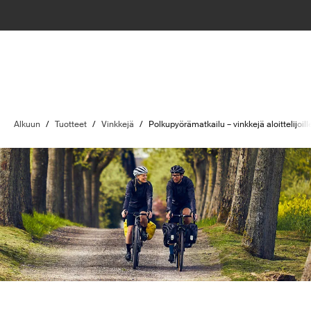
Alkuun
/
Tuotteet
/
Vinkkejä
/
Polkupyörämatkailu – vinkkejä aloittelijoill