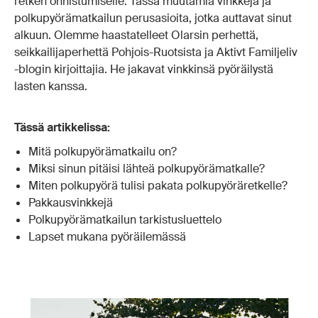
retken onnistumiselle. Tässä muutamia vinkkejä ja
polkupyörämatkailun perusasioita, jotka auttavat sinut
alkuun. Olemme haastatelleet Olarsin perhettä,
seikkailijaperhettä Pohjois-Ruotsista ja Aktivt Familjeliv
-blogin kirjoittajia. He jakavat vinkkinsä pyöräilystä
lasten kanssa.
Tässä artikkelissa:
Mitä polkupyörämatkailu on?
Miksi sinun pitäisi lähteä polkupyörämatkalle?
Miten polkupyörä tulisi pakata polkupyöräretkelle?
Pakkausvinkkejä
Polkupyörämatkailun tarkistusluettelo
Lapset mukana pyöräilemässä