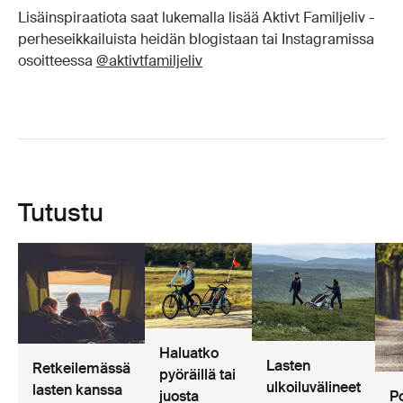
Lisäinspiraatiota saat lukemalla lisää Aktivt Familjeliv -
perheseikkailuista heidän blogistaan tai Instagramissa
osoitteessa
@aktivtfamiljeliv
Tutustu
Haluatko
Lasten
Retkeilemässä
pyöräillä tai
ulkoiluvälineet
lasten kanssa
juosta
P