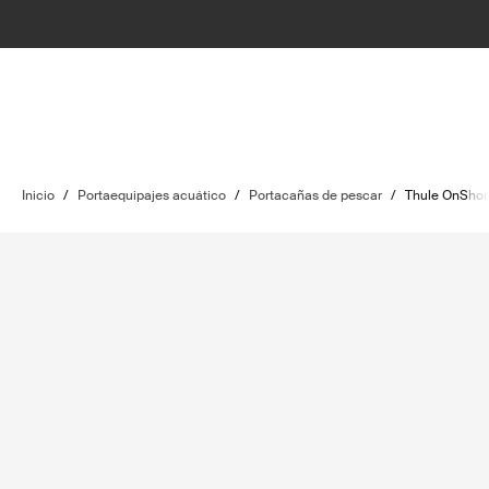
Inicio
/
Portaequipajes acuático
/
Portacañas de pescar
/
Thule OnShor