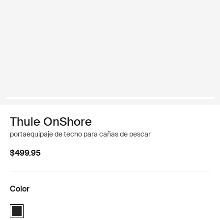
Thule OnShore
portaequipaje de techo para cañas de pescar
$499.95
Color
Thule OnShore Negro (selected)