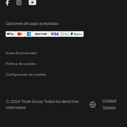
Visit Thule on Facebook (external link)
Visit Thule on Instagram (external link)
Visit Thule on Youtube (external lin
Opciones de pago aceptadas
Aviso de privacidad
Política de cookies
Configuración de cookies
United
Ⓒ 2024 Thule Group Todos los derechos
Current market/S
reservados
States