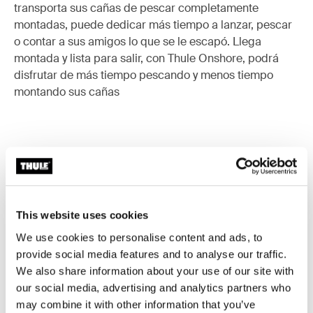
transporta sus cañas de pescar completamente
montadas, puede dedicar más tiempo a lanzar, pescar
o contar a sus amigos lo que se le escapó. Llega
montada y lista para salir, con Thule Onshore, podrá
disfrutar de más tiempo pescando y menos tiempo
montando sus cañas
Todas las características
Toggle features
This website uses cookies
Especificaciones técnicas
Toggle techspec
We use cookies to personalise content and ads, to
provide social media features and to analyse our traffic.
Instrucciones
Toggle guides and instructions
We also share information about your use of our site with
our social media, advertising and analytics partners who
Reseñas
may combine it with other information that you’ve
Toggle overview