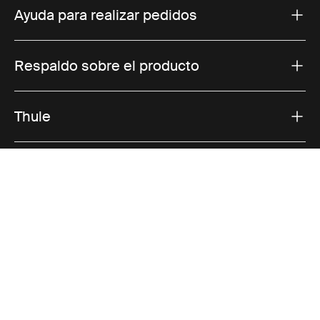
Ayuda para realizar pedidos
Respaldo sobre el producto
Thule
Ofertas
Visit Thule on Facebook (external link)
Visit Thule on Instagram (external link)
Visit Thule on Youtube (external lin
Opciones de pago aceptadas