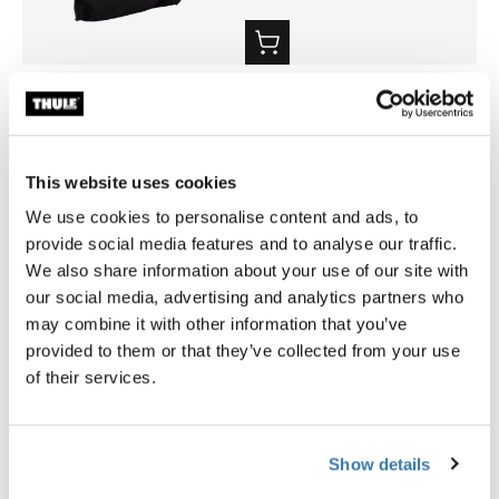
Thule rooftop tent organizer
Thule Approach S fitted shee
organizador de zapatos de tienda de
sábanas para 2 personas
techo
$69.95
$99.95
This website uses cookies
We use cookies to personalise content and ads, to
provide social media features and to analyse our traffic.
We also share information about your use of our site with
our social media, advertising and analytics partners who
may combine it with other information that you’ve
Descripción del producto
Toggle overview
provided to them or that they’ve collected from your use
of their services.
Todas las características
Toggle features
Especificaciones técnicas
Show details
Toggle techspec