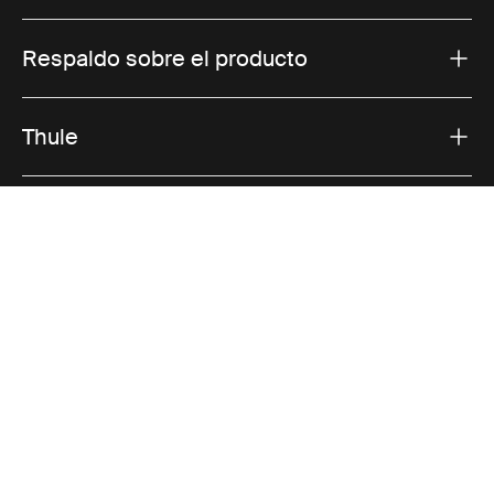
Respaldo sobre el producto
Thule
Ofertas
Visit Thule on Facebook (external link)
Visit Thule on Instagram (external link)
Visit Thule on Youtube (external lin
Opciones de pago aceptadas