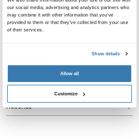
para los niños. Como un extra, las dos puertas se
our social media, advertising and analytics partners who
pueden enrollar para convertir el anexo en un toldo.
may combine it with other information that you’ve
provided to them or that they’ve collected from your use
of their services.
Todas las características
Toggle features
Show details
Especificaciones técnicas
Toggle techspec
Allow all
Instrucciones
Toggle guides and instructions
Customize
Reseñas
Toggle overview