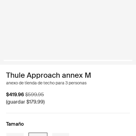
Thule Approach annex M
anexo de tienda de techo para 3 personas
Precio de venta
Precio original
$419.96
$599.95
(guardar $179.99)
Tamaño