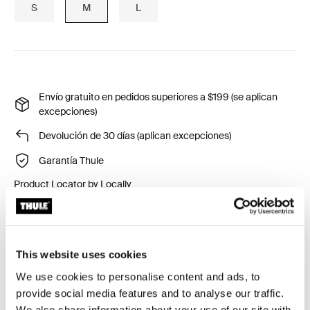
S
M
L
Envío gratuito en pedidos superiores a $199 (se aplican
excepciones)
Devolución de 30 días (aplican excepciones)
Garantía Thule
Product Locator by Locally
El anexo Thule Approach extiende el espacio de tu
tienda de campaña en el techo para darte más espacio
This website uses cookies
para cambiarte, cocinar, pasar el rato y guardar tu
We use cookies to personalise content and ads, to
equipo. Es un gran refugio del sol, la lluvia o los
provide social media features and to analyse our traffic.
insectos y puede usarse como un lugar para dormir
We also share information about your use of our site with