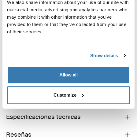
We also share information about your use of our site with
fluya y que se escape la humedad, y ayuda a mantener
our social media, advertising and analytics partners who
tu colchón en buenas condiciones. Está diseñada con
may combine it with other information that you’ve
material de malla espaciadora de calidad que permite
provided to them or that they’ve collected from your use
la ventilación entre el colchón y la base, y también
of their services.
brinda una capa adicional de comodidad al añadir otro
centímetro debajo de tu colchón.
Show details
Allow all
Descripción del producto
Toggle overview
Customize
Todas las características
Toggle features
Especificaciones técnicas
Toggle techspec
Reseñas