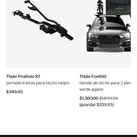
Thule ProRide XT
Thule Foothill
portabicicletas para techo negro
tienda de techo para 2 perso
verde agave
$349.95
Precio de venta
Precio original
$1,360.00
$1,699.95
(guardar $339.95)