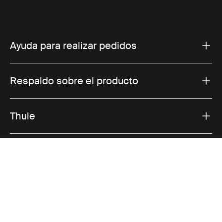
Ayuda para realizar pedidos
Respaldo sobre el producto
Thule
Ofertas
Visit Thule on Facebook (external link)
Visit Thule on Instagram (external link)
Visit Thule on Youtube (external lin