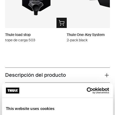
Thule load stop
Thule One-Key System
tope de carga 503
2-pack black
Descripción del producto
Toggle overview
Todas las características
Toggle features
Especificaciones técnicas
Toggle techspec
This website uses cookies