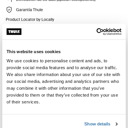
Garantía Thule
Product Locator by Locally
Kit de ajuste a la medida para montar un sistema de
portaequipajes de techo Thule en vehículos con rieles
This website uses cookies
al ras.
We use cookies to personalise content and ads, to
provide social media features and to analyse our traffic.
We also share information about your use of our site with
our social media, advertising and analytics partners who
may combine it with other information that you’ve
Todas las características
Toggle features
provided to them or that they’ve collected from your use
of their services.
Especificaciones técnicas
Toggle techspec
Show details
Instrucciones
Toggle guides and instructions