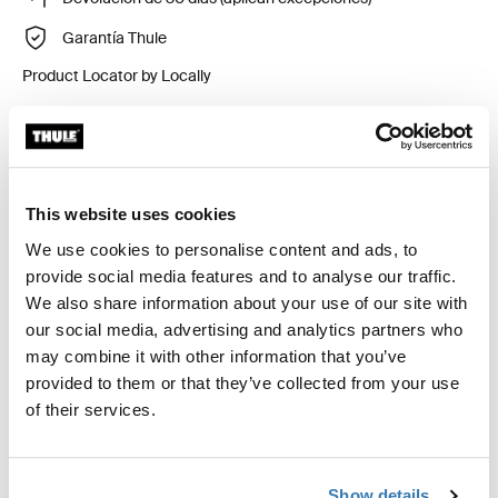
Garantía Thule
Product Locator by Locally
Kit de ajuste a la medida para montar un sistema de
portaequipajes de techo Thule en vehículos sin puntos
This website uses cookies
de fijación preexistentes del portaequipajes de techo o
con portaequipajes instalados de fábrica.
We use cookies to personalise content and ads, to
provide social media features and to analyse our traffic.
We also share information about your use of our site with
our social media, advertising and analytics partners who
may combine it with other information that you’ve
Todas las características
Toggle features
provided to them or that they’ve collected from your use
of their services.
Especificaciones técnicas
Toggle techspec
Show details