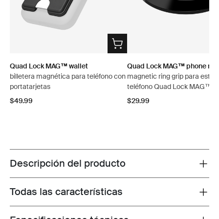
Quad Lock MAG™ wallet
Quad Lock MAG™ phone ring
billetera magnética para teléfono con
magnetic ring grip para estu
portatarjetas
teléfono Quad Lock MAG™
$49.99
$29.99
Descripción del producto
Toggle overview
Todas las características
Toggle features
Toggle techspec