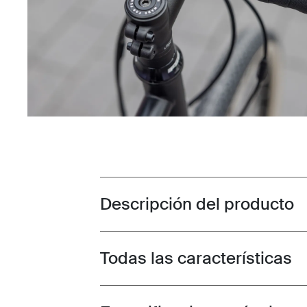
Descripción del producto
Toggle overview
Todas las características
Toggle features