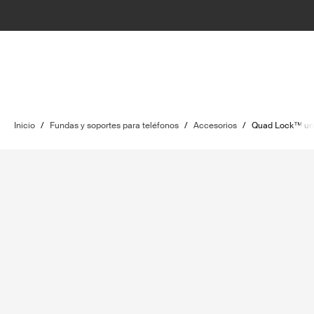
Inicio
/
Fundas y soportes para teléfonos
/
Accesorios
/
Quad Lock™ uni