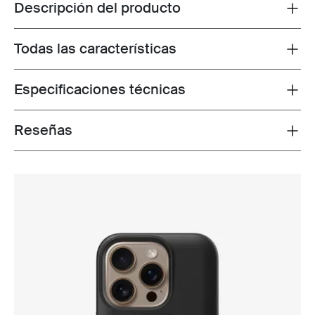
Descripción del producto
Toggle overview
Todas las características
Toggle features
Especificaciones técnicas
Toggle techspec
Reseñas
Toggle overview