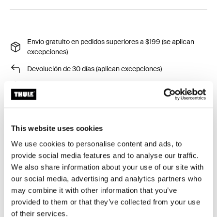
Envío gratuito en pedidos superiores a $199 (se aplican
excepciones)
Devolución de 30 días (aplican excepciones)
Garantía Thule
Product Locator by Locally
This website uses cookies
Thule Chasm gear cube es una bolsa duradera y
We use cookies to personalise content and ads, to
versátil, perfecta para mantener pequeños objetos
provide social media features and to analyse our traffic.
contenidos. Úsala por sí sola o combínala con otros
We also share information about your use of our site with
gear cubes para una organización óptima.
our social media, advertising and analytics partners who
may combine it with other information that you’ve
provided to them or that they’ve collected from your use
of their services.