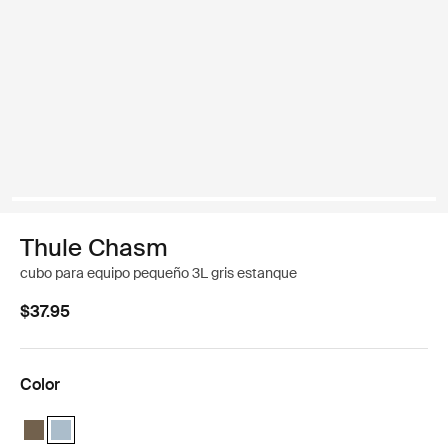
Thule Chasm
cubo para equipo pequeño 3L gris estanque
$37.95
Color
Thule Chasm small gear cube Caqui oscuro
Thule Chasm small gear cube Gris estanque (selected)