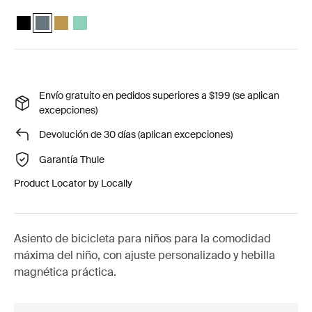
Thule Yepp Nexxt 2 maxi Negro medianoche
Thule Yepp Nexxt 2 maxi Pizarra oscura (selected)
Thule Yepp Nexxt 2 maxi Amarillo brillante
Thule Yepp Nexxt 2 Maxi Mint Green
Envío gratuito en pedidos superiores a $199 (se aplican
excepciones)
Devolución de 30 días (aplican excepciones)
Garantía Thule
Product Locator by Locally
Asiento de bicicleta para niños para la comodidad
máxima del niño, con ajuste personalizado y hebilla
magnética práctica.