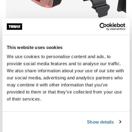
Thule Delight 2
Thule mount for Garmin Var
Luz trasera
rearview radar
This website uses cookies
clip de montaje para radares
$59.95
We use cookies to personalise content and ads, to
retrovisores Varia
provide social media features and to analyse our traffic.
$29.95
We also share information about your use of our site with
our social media, advertising and analytics partners who
may combine it with other information that you’ve
provided to them or that they’ve collected from your use
of their services.
Descripción del producto
Toggle overview
Todas las características
Toggle features
Show details