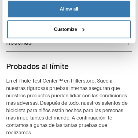
Especificaciones técnicas
Toggle techspec
Allow all
Instrucciones
Toggle guides and instructions
Customize
Reseñas
Toggle overview
Probados al límite
En el Thule Test Center™ en Hillerstorp, Suecia,
nuestras rigurosas pruebas internas aseguran que
nuestros productos puedan lidiar con las condiciones
más adversas. Después de todo, nuestros asientos de
bicicleta para niños están hechos para las personas
más importantes del mundo. A continuación, te
contamos algunas de las tantas pruebas que
realizamos.