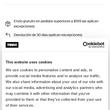
Envío gratuito en pedidos superiores a $199 (se aplican
excepciones)
Devolución de 30 días (aplican excepciones)
Garantía Thule
Product Locator by Locally
This website uses cookies
We use cookies to personalise content and ads, to
Fabricado con un material claro, sólido y
provide social media features and to analyse our traffic.
completamente transparente, el parabrisas Thule Yepp
We also share information about your use of our site with
Mini protege al niño contra el viento y los insectos.
our social media, advertising and analytics partners who
may combine it with other information that you’ve
provided to them or that they’ve collected from your use
of their services.