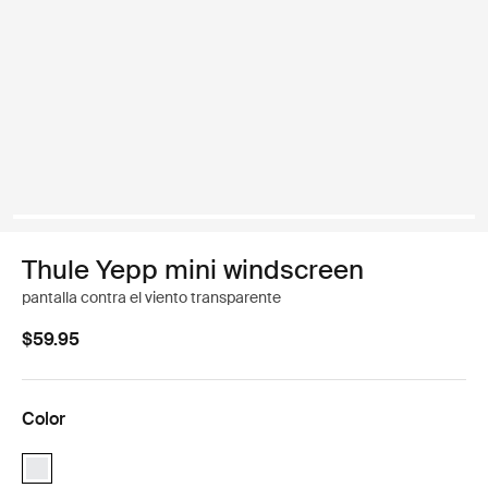
Thule Yepp mini windscreen
pantalla contra el viento transparente
$59.95
Color
Thule Yepp mini windscreen Blanco (selected)