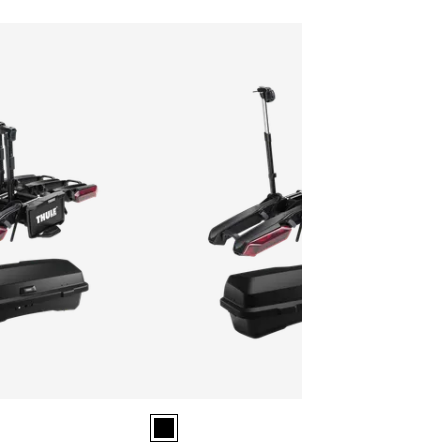
lected)
os 3-bike con paquete esencial de luces Negro (selected)
Thule Santu + Thule Epos paquete esencial para