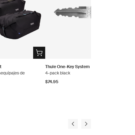
t
Thule One-Key System
aequipajes de
4-pack black
$74.95