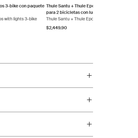
pos 3-bike con paquete
Thule Santu + Thule Epos paquete esencial
para 2 bicicletas con luces
s with lights 3-bike
Thule Santu + Thule Epos with lights 2-bike
$2,449.90