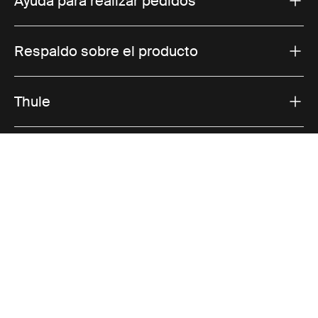
Ayuda para realizar pedidos
Respaldo sobre el producto
Thule
Ofertas
Visit Thule on Facebook (external link)
Visit Thule on Instagram (external link)
Visit Thule on Youtube (external lin
Opciones de pago aceptadas