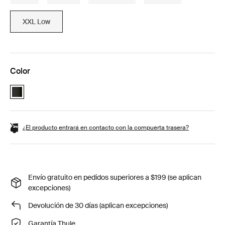
XXL Low
Color
Thule Motion 3 XXL Low Black Glossy (selected)
¿El producto entrará en contacto con la compuerta trasera?
Envío gratuito en pedidos superiores a $199 (se aplican
excepciones)
Devolución de 30 días (aplican excepciones)
Garantía Thule