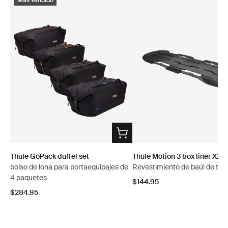
Más vendido
Thule GoPack duffel set
Thule Motion 3 box liner XXL
bolso de lona para portaequipajes de
Revestimiento de baúl de tec
4 paquetes
$144.95
$284.95