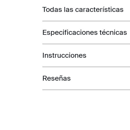
Todas las características
Toggle features
Especificaciones técnicas
Toggle techspec
Instrucciones
Toggle guides and instructions
Reseñas
Toggle overview