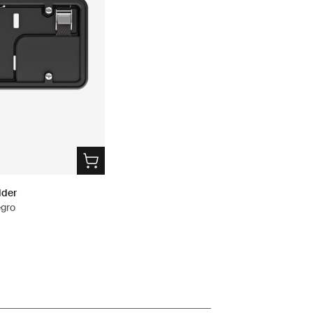
lder
egro